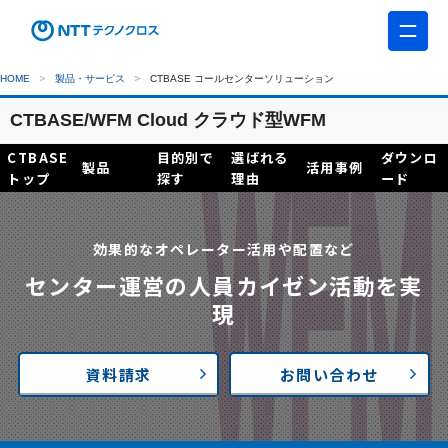
HOME
製品・サービス
CTBASE コールセンターソリューション
CTBASE/WFM Cloud クラウド型WFM
CTBASE
目的別で
選ばれる
ダウンロ
製品
活用事例
トップ
探す
理由
ード
効果的なオペレーター活用や配置など
センター運営の人員カイゼン活動を実
現
資料請求
お問い合わせ