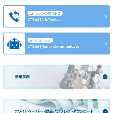
コールバック運用支援
CTBASE/afuRe:Call
AIボイスボット
CTBASE/SmartCommunicator