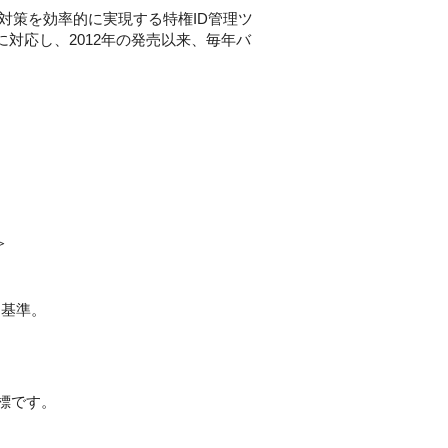
ティ対策を効率的に実現する特権ID管理ツ
に対応し、2012年の発売以来、毎年バ
＞
ィ基準。
標です。