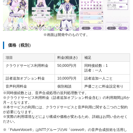
※画面は開発中のものです。
価格（税別）
項目
料金(税抜き)
補足
クラウドサービス利用料金
50,000円/月
同時接続数：1
話者：一人
話者追加オプション料金
10,000円/月
話者追加一人ごと
音声利用料金
個別相談
声優ごとに料金設定有り
※同時接続数とは、音声合成処理の並列処理数です。
※クラウドサービス利用料金（話者追加オプション料金含む）の利用期間は6か
月～となります。
※本サービスの利用には、クラウドサービスと音声利用に関する二つのご契約
が必要になります。
※実際の利用環境などにより構成や価格が変わるため、詳細はお問い合わせく
ださい。
※「FutureVoice®」はNTTグループのAI「corevo®」の音声合成技術を活用し