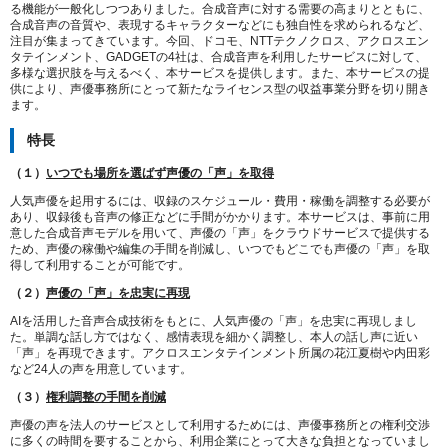
る機能が一般化しつつありました。合成音声に対する需要の高まりとともに、
合成音声の音質や、表現するキャラクターなどにも独自性を求められるなど、
注目が集まってきています。今回、ドコモ、NTTテクノクロス、アクロスエン
タテインメント、GADGETの4社は、合成音声を利用したサービスに対して、
多様な選択肢を与えるべく、本サービスを提供します。また、本サービスの提
供により、声優事務所にとって新たなライセンス型の収益事業分野を切り開き
ます。
特長
（１）
いつでも場所を選ばず声優の「声」を取得
人気声優を起用するには、収録のスケジュール・費用・稼働を調整する必要が
あり、収録後も音声の修正などに手間がかかります。本サービスは、事前に用
意した合成音声モデルを用いて、声優の「声」をクラウドサービスで提供する
ため、声優の稼働や編集の手間を削減し、いつでもどこでも声優の「声」を取
得して利用することが可能です。
（２）
声優の「声」を忠実に再現
AIを活用した音声合成技術をもとに、人気声優の「声」を忠実に再現しまし
た。単調な話し方ではなく、感情表現を細かく調整し、本人の話し声に近い
「声」を再現できます。アクロスエンタテインメント所属の花江夏樹や内田彩
など24人の声を用意しています。
（３）
権利調整の手間を削減
声優の声を法人のサービスとして利用するためには、声優事務所との権利交渉
に多くの時間を要することから、利用企業にとって大きな負担となっていまし