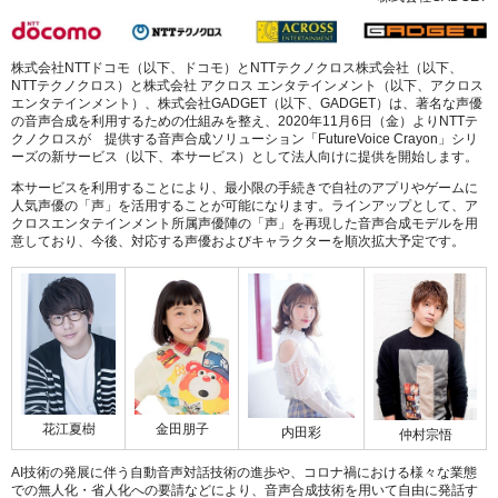
株式会社NTTドコモ（以下、ドコモ）とNTTテクノクロス株式会社（以下、
NTTテクノクロス）と株式会社 アクロス エンタテインメント（以下、アクロス
エンタテインメント）、株式会社GADGET（以下、GADGET）は、著名な声優
の音声合成を利用するための仕組みを整え、2020年11月6日（金）よりNTTテ
クノクロスが 提供する音声合成ソリューション「FutureVoice Crayon」シリ
ーズの新サービス（以下、本サービス）として法人向けに提供を開始します。
本サービスを利用することにより、最小限の手続きで自社のアプリやゲームに
人気声優の「声」を活用することが可能になります。ラインアップとして、ア
クロスエンタテインメント所属声優陣の「声」を再現した音声合成モデルを用
意しており、今後、対応する声優およびキャラクターを順次拡大予定です。
花江夏樹
金田朋子
内田彩
仲村宗悟
AI技術の発展に伴う自動音声対話技術の進歩や、コロナ禍における様々な業態
での無人化・省人化への要請などにより、音声合成技術を用いて自由に発話す