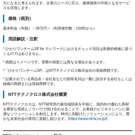
欠になると考えられます。企業のニーズに応え、健康施策の中核となるサービ
スを目指します。
価格（税別）
基本料金（年額）：36万円～（利用者ID数：100IDから）
用語解説・注釈
* ひかりワンチームSP for テレワークにおけるチェック項目は医療的根拠に基づ
くものではありません。
* 画面はイメージです。実際の画面とは異なる場合があります。
*「ひかりワンチームSP」はNTTテクノクロス株式会社の登録商標です。
* 記載されている商品名・会社名などの固有名詞は一般に該当する会社もしくは
組織の商標または登録商標です。
NTTテクノクロス株式会社概要
NTTテクノクロスは、NTT研究所の最先端技術を中核に、国内外の優れた商材
を豊富な実績とノウハウで掛け合わせることで、お客様のビジネスシーンに最
適なソリューションを創出します。時代に先駆けたソリューションにより、豊
かな未来社会の実現に貢献し続けます。(
https://www.ntt-tx.co.jp/
)