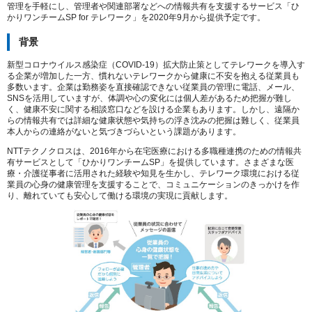
管理を手軽にし、管理者や関連部署などへの情報共有を支援するサービス「ひ
かりワンチームSP for テレワーク」を2020年9月から提供予定です。
背景
新型コロナウイルス感染症（COVID-19）拡大防止策としてテレワークを導入す
る企業が増加した一方、慣れないテレワークから健康に不安を抱える従業員も
多数います。企業は勤務姿を直接確認できない従業員の管理に電話、メール、
SNSを活用していますが、体調や心の変化には個人差があるため把握が難し
く、健康不安に関する相談窓口などを設ける企業もあります。しかし、遠隔か
らの情報共有では詳細な健康状態や気持ちの浮き沈みの把握は難しく、従業員
本人からの連絡がないと気づきづらいという課題があります。
NTTテクノクロスは、2016年から在宅医療における多職種連携のための情報共
有サービスとして「ひかりワンチームSP」を提供しています。さまざまな医
療・介護従事者に活用された経験や知見を生かし、テレワーク環境における従
業員の心身の健康管理を支援することで、コミュニケーションのきっかけを作
り、離れていても安心して働ける環境の実現に貢献します。