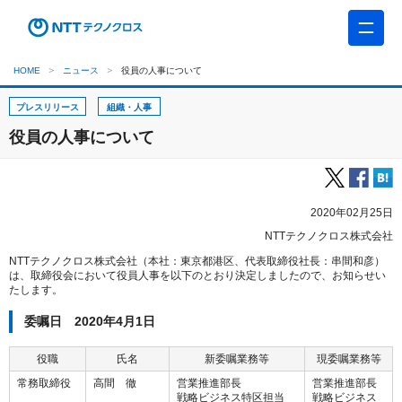
HOME
ニュース
役員の人事について
プレスリリース
組織・人事
役員の人事について
2020年02月25日
NTTテクノクロス株式会社
NTTテクノクロス株式会社（本社：東京都港区、代表取締役社長：串間和彦）
は、取締役会において役員人事を以下のとおり決定しましたので、お知らせい
たします。
委嘱日 2020年4月1日
役職
氏名
新委嘱業務等
現委嘱業務等
常務取締役
高間 徹
営業推進部長
営業推進部長
戦略ビジネス特区担当
戦略ビジネス