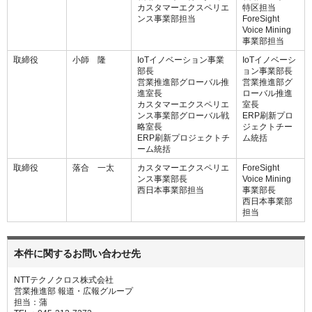
カスタマーエクスペリエ
特区担当
ンス事業部担当
ForeSight
Voice Mining
事業部担当
取締役
小師 隆
IoTイノベーション事業
IoTイノベーシ
部長
ョン事業部長
営業推進部グローバル推
営業推進部グ
進室長
ローバル推進
カスタマーエクスペリエ
室長
ンス事業部グローバル戦
ERP刷新プロ
略室長
ジェクトチー
ERP刷新プロジェクトチ
ム統括
ーム統括
取締役
落合 一太
カスタマーエクスペリエ
ForeSight
ンス事業部長
Voice Mining
西日本事業部担当
事業部長
西日本事業部
担当
本件に関するお問い合わせ先
NTTテクノクロス株式会社
営業推進部 報道・広報グループ
担当：蒲