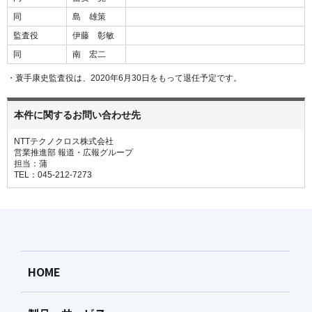
同
島 雄策
監査役
伊藤 彰敏
同
南 宏二
・蓑手康史監査役は、2020年6月30日をもって退任予定です。
本件に関するお問い合わせ先
NTTテクノクロス株式会社
営業推進部 報道・広報グループ
担当：蒲
TEL：045-212-7273
HOME