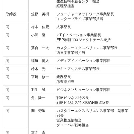
生産技術革新センター担当
経理部担当
取締役
笠原 英樹
フューチャーネットワーク事業部長
エンタープライズ事業部担当
同
梅本 佳宏
人事部長
同
小師 隆
IoTイノベーション事業部長
ERP刷新プロジェクトチーム統括
同
落合 一太
カスタマーエクスペリエンス事業部長
西日本事業部担当
同
稲垣 博人
メディアイノベーション事業部長
同
鈴木 光
セキュアシステム事業部長
同
宮崎 修一
総務部長
考査部担当
同
羽生 誠
ビジネスソリューション事業部長
同
角 隆一
戦略ビジネス特区長
戦略ビジネス特区IOWN推進室長
同
関 秀敏
カスタマーエクスペリエンス事業部 副事業
部長
営業推進部担当
グローバル戦略担当
同
冨安 寛