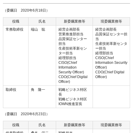
（委嘱日 2020年6月18日）
役職
氏名
新委嘱業務等
現委嘱業務等
常務取締役
端山 聡
経営企画部長
経営企画部長
営業推進部担当
品質保証センター担
品質保証センター
当
担当
生産技術革新センタ
生産技術革新セン
ー担当
ター担当
経理部担当
経理部担当
CISO(Chief
CISO(Chief
Information Security
Information
Officer)
Security Officer)
CDO(Chief Digital
CDO(Chief Digital
Officer)
Officer)
取締役
角 隆一
戦略ビジネス特区
長
戦略ビジネス特区
IOWN推進室長
（委嘱日 2020年6月23日）
役職
氏名
新委嘱業務等
現委嘱業務等