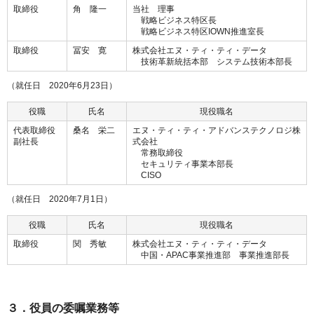
取締役
角 隆一
当社 理事
戦略ビジネス特区長
戦略ビジネス特区IOWN推進室長
取締役
冨安 寛
株式会社エヌ・ティ・ティ・データ
技術革新統括本部 システム技術本部長
（就任日 2020年6月23日）
役職
氏名
現役職名
代表取締役
桑名 栄二
エヌ・ティ・ティ・アドバンステクノロジ株
副社長
式会社
常務取締役
セキュリティ事業本部長
CISO
（就任日 2020年7月1日）
役職
氏名
現役職名
取締役
関 秀敏
株式会社エヌ・ティ・ティ・データ
中国・APAC事業推進部 事業推進部長
３．役員の委嘱業務等