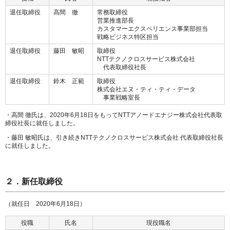
退任取締役
高間 徹
常務取締役
営業推進部長
カスタマーエクスペリエンス事業部担当
戦略ビジネス特区担当
退任取締役
藤田 敏昭
取締役
NTTテクノクロスサービス株式会社
代表取締役社長
退任取締役
鈴木 正範
取締役
株式会社エヌ・ティ・ティ・データ
事業戦略室長
・高間 徹氏は、2020年6月18日をもってNTTアノードエナジー株式会社代表取
締役社長に就任しました。
・藤田 敏昭氏は、引き続きNTTテクノクロスサービス株式会社 代表取締役社長
に就任しました。
２．新任取締役
（就任日 2020年6月18日）
役職
氏名
現役職名