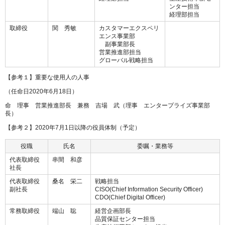
ンター担当
経理部担当
取締役
関 秀敏
カスタマーエクスペリ
エンス事業部
副事業部長
営業推進部担当
グローバル戦略担当
【参考１】重要な使用人の人事
（任命日2020年6月18日）
命 理事 営業推進部長 兼務 吉場 武（理事 エンタープライズ事業部
長）
【参考２】2020年7月1日以降の役員体制（予定）
役職
氏名
委嘱・業務等
代表取締役
串間 和彦
社長
代表取締役
桑名 栄二
戦略担当
副社長
CISO(Chief Information Security Officer)
CDO(Chief Digital Officer)
常務取締役
端山 聡
経営企画部長
品質保証センター担当