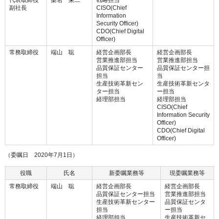
代表取締役
桑名 栄二
戦略担当
副社長
CISO(Chief
Information
Security Officer)
CDO(Chief Digital
Officer)
常務取締役
端山 聡
経営企画部長
経営企画部長
営業推進部担当
営業推進部担当
品質保証センター
品質保証センター担
担当
当
生産技術革新セン
生産技術革新センタ
ター担当
ー担当
経理部担当
経理部担当
CISO(Chief
Information Security
Officer)
CDO(Chief Digital
Officer)
（委嘱日 2020年7月1日）
役職
氏名
新委嘱業務等
現委嘱業務等
常務取締役
端山 聡
経営企画部長
経営企画部長
品質保証センター担当
営業推進部担当
生産技術革新センター
品質保証センタ
担当
ー担当
経理部担当
生産技術革新セ