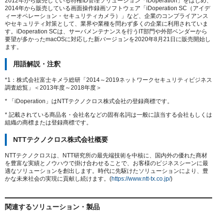
2012年から販売している特権ID管理ソリューション「iDoperation」をはじめ、
2014年から販売している画面操作録画ソフトウェア「iDoperation SC（アイデ
ィーオペレーション・セキュリティカメラ）」など、企業のコンプライアンス
やセキュリティ対策として、業界や業種を問わず多くの企業に利用されていま
す。iDoperation SCは、サーバメンテナンスを行うIT部門や外部ベンダーから
要望が多かったmacOSに対応した新バージョンを2020年8月21日に販売開始し
ます。
用語解説・注釈
*1：株式会社富士キメラ総研「2014～2019ネットワークセキュリティビジネス
調査総覧」＜2013年度～2018年度＞
* 「iDoperation」はNTTテクノクロス株式会社の登録商標です。
* 記載されている商品名・会社名などの固有名詞は一般に該当する会社もしくは
組織の商標または登録商標です。
NTTテクノクロス株式会社概要
NTTテクノクロスは、NTT研究所の最先端技術を中核に、国内外の優れた商材
を豊富な実績とノウハウで掛け合わせることで、お客様のビジネスシーンに最
適なソリューションを創出します。時代に先駆けたソリューションにより、豊
かな未来社会の実現に貢献し続けます。(
https://www.ntt-tx.co.jp/
)
関連するソリューション・製品