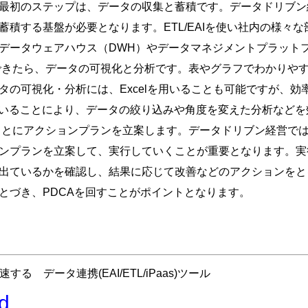
最初のステップは、データの収集と蓄積です。データドリブン
蓄積する基盤が必要となります。ETL/EAIを使い社内の様々
データウェアハウス（DWH）やデータマネジメントプラットフ
できたら、データの可視化と分析です。表やグラフでわかりや
の可視化・分析には、Excelを用いることも可能ですが、効
用いることにより、データの絞り込みや角度を変えた分析など
もとにアクションプランを立案します。データドリブン経営で
ンプランを立案して、実行していくことが重要となります。実
出ているかを確認し、結果に応じて改善などのアクションをと
とづき、PDCAを回すことがポイントとなります。
る データ連携(EAI/ETL/iPaas)ツール
d