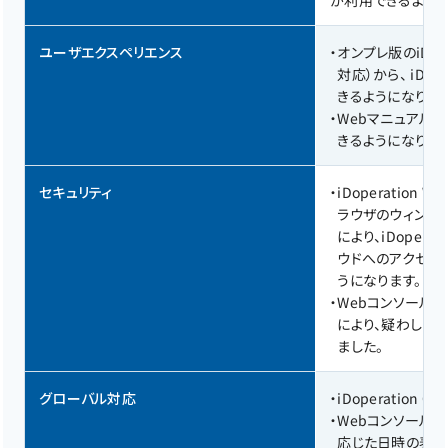
が利用できるように
ユーザエクスペリエンス
・
オンプレ版のiDoper
対応）から、 iDop
きるようになりま
・
Webマニュアル
きるようになりま
セキュリティ
・
iDoperation
ラウザのウィンド
により、iDoper
ウドへのアクセスを 
うになります。
・
Webコンソール
により、疑わしい
ました。
グローバル対応
・
iDoperation
・
Webコンソールを 
応じた日時の表記