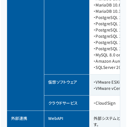
・
MariaDB 10.6 on 
・
MariaDB 10.11 on
・
PostgreSQL 13 o
・
PostgreSQL 13 o
・
PostgreSQL 14 on
・
PostgreSQL 14 o
・
PostgreSQL 15 on
・
PostgreSQL 15 o
・
MySQL 8.0 on Re
・
Amazon Aurora 
・
SQLServer 2022 
仮想ソフトウェア
・
VMware ESXi 8.0
・
VMware vCenter 
クラウドサービス
・
CloudSign
外部連携
WebAPI
外部システムとの連携機
す。