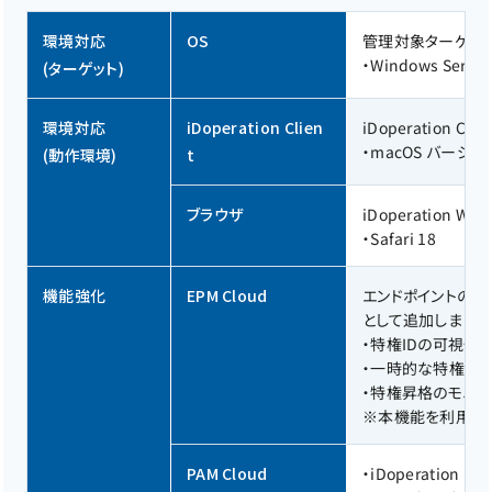
環境対応
OS
管理対象ターゲット
・
Windows Server
(ターゲット)
環境対応
iDoperation Clien
iDoperation 
・
macOS バージョン 
(動作環境)
t
ブラウザ
iDoperation 
・
Safari 18
機能強化
EPM Cloud
エンドポイントの特権管
として追加しました。i
・
特権IDの可視化
・
一時的な特権昇
・
特権昇格のモニタ
※
本機能を利用するには
PAM Cloud
・
iDoperation PA