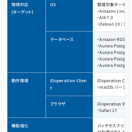
環境対応
OS
管理対象ターゲット
・
Amazon Linux 2
(ターゲット)
・
AIX 7.3
・
Debian 10 / 11 /
データベース
・
Amazon RDS for 
・
Aurora Postgre
・
Aurora Postgre
・
Aurora Postgre
・
Aurora Postgre
動作環境
iDoperation Clien
iDoperation 
・
macOS バージョン
t
ブラウザ
iDoperation 
・Safari 17
機能強化
バッチやスクリプトな