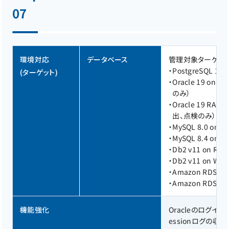
07
環境対応
データベース
管理対象ターゲット
・
PostgreSQL 16 o
(ターゲット)
・
Oracle 19 on Re
のみ）
・
Oracle 19 RAC o
出、点検のみ）
・
MySQL 8.0 on Red
・
MySQL 8.4 on Re
・
Db2 v11 on Red H
・
Db2 v11 on Wind
・
Amazon RDS fo
・
Amazon RDS for 
機能強化
Oracleのログイ
essionログの収