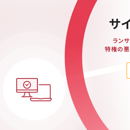
サ
ラン
特権の悪