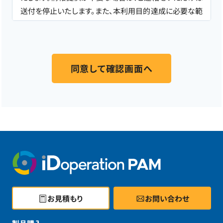
送付を停止いたします。また、本利用目的達成に必要な範
囲で、フォームにご入力いただいたお客様の個人情報を
販売パートナー
と共同利用する場合があります。なお、共
同利用における管理責任は当社が負います。 個人情報の
取り扱いに関しましては、NTTテクノクロス株式会社の
「個人情報保護方針」
に基づき適切に管理いたします。ま
た、当社のウェブサイトでは、Cookieを用いて閲覧履歴と
個人情報を紐付けて把握、分析する場合があります。本フ
ォームは、株式会社Innovation & Co. が提供する顧客管
理システムにより運用されています。
以上の内容にご同意いただけましたら、ご登録ください。
お見積もり
お問い合わせ