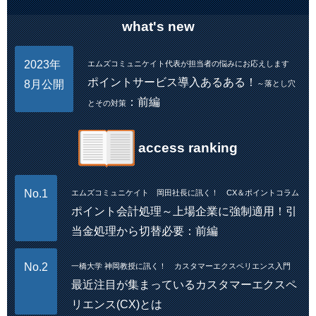
what's new
2023年
エムズコミュニケイト代表が担当者の悩みにお応えします
ポイントサービス導入あるある！
8月公開
～落とし穴
：前編
とその対策
access ranking
No.1
エムズコミュニケイト 岡田社長に訊く！ CX＆ポイントコラム
ポイント会計処理～上場企業に強制適用！引
当金処理から切替必要：前編
No.2
一橋大学 神岡教授に訊く！ カスタマーエクスペリエンス入門
最近注目が集まっているカスタマーエクスペ
リエンス(CX)とは