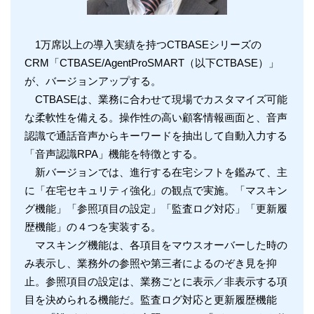
1万席以上の導入実績を持つCTBASEシリーズの
CRM「CTBASE/AgentProSMART（以下CTBASE）」
が、バージョンアップする。
CTBASEは、業務に合わせて現場でカスタマイズ可能
な柔軟性を備える。操作性の高い顧客情報画面と、音声
認識で通話音声からキーワードを抽出して自動入力する
「音声認識RPA」機能を特徴とする。
新バージョンでは、進行する在宅シフトを鑑みて、主
に「在宅セキュリティ強化」の観点で実施。「マスキン
グ機能」「参照項目の設定」「監査ログ対応」「更新履
歴機能」の４つを実装する。
マスキング機能は、各項目をマウスオーバーした時の
み表示し、業務外の参照や第三者によるのぞき見を抑
止。参照項目の設定は、業務ごとに表示／非表示する項
目を決められる機能だ。監査ログ対応と更新履歴機能