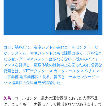
コロナ禍を経て、在宅シフトが進むコールセンター。だ
が、システム、マネジメントともに課題は多く、頭を悩ま
せるセンターマネジメントは少なくない。従来のパフォー
マンスを発揮し、顧客体験の維持向上を図るために必要な
要素とは。NTTテクノクロス カスタマーエクスペリエン
ス事業部 副事業部長の長谷川貴広とコールセンタージャ
パン編集長の矢島竜児が議論した。
矢島
コールセンター最大の運営課題であった人手不足
は、奇しくもコロナ禍によって解消されつつあります。毎