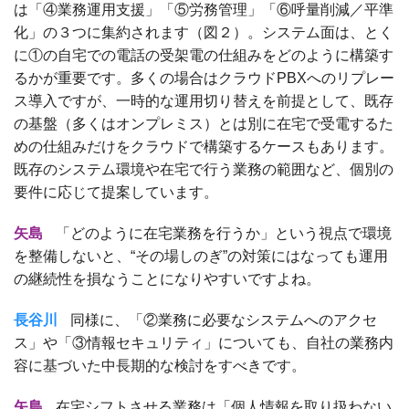
は「④業務運用支援」「⑤労務管理」「⑥呼量削減／平準
化」の３つに集約されます（図２）。システム面は、とく
に①の自宅での電話の受架電の仕組みをどのように構築す
るかが重要です。多くの場合はクラウドPBXへのリプレー
ス導入ですが、一時的な運用切り替えを前提として、既存
の基盤（多くはオンプレミス）とは別に在宅で受電するた
めの仕組みだけをクラウドで構築するケースもあります。
既存のシステム環境や在宅で行う業務の範囲など、個別の
要件に応じて提案しています。
矢島
「どのように在宅業務を行うか」という視点で環境
を整備しないと、“その場しのぎ”の対策にはなっても運用
の継続性を損なうことになりやすいですよね。
長谷川
同様に、「②業務に必要なシステムへのアクセ
ス」や「③情報セキュリティ」についても、自社の業務内
容に基づいた中長期的な検討をすべきです。
矢島
在宅シフトさせる業務は「個人情報を取り扱わない