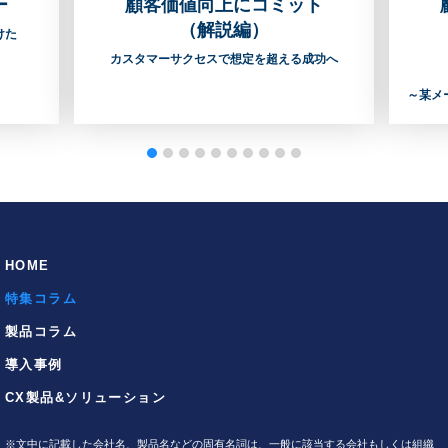
ー
顧客価値向上にコミット
（解説編）
けた
カスタマーサクセスで想定を超える成功へ
～某メ
HOME
特集コラム
製品コラム
導入事例
CX製品&ソリューション
※
文中に記載した会社名、製品名などの固有名詞は、一般に該当する会社もしくは組織