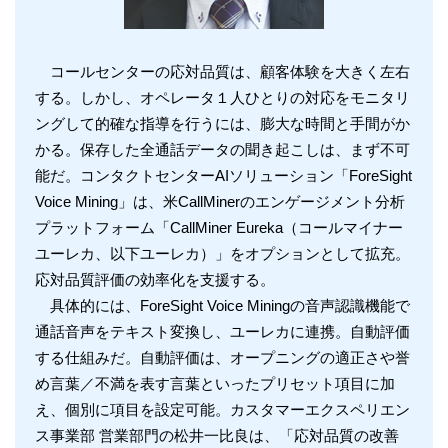
コールセンターの応対品質は、顧客体験を大きく左右
する。しかし、オペレータ１人ひとりの対応をモニタリ
ングして的確な指導を行うには、膨大な時間と手間がか
かる。保存した全通話データの聞き起こしは、まず不可
能だ。コンタクトセンターAIソリューション「ForeSight
Voice Mining」は、米CallMinerのエンゲージメント分析
プラットフォーム「CallMiner Eureka（コールマイナー
ユーレカ、以下ユーレカ）」をオプションとして拡充。
応対品質評価の効率化を支援する。
具体的には、ForeSight Voice Miningの音声認識機能で
通話音声をテキスト変換し、ユーレカに連携。自動評価
する仕組みだ。自動評価は、オープニングの適正さや誉
め言葉／不満を表す言葉といったプリセット項目に加
え、個別に項目を設定可能。カスタマーエクスペリエン
ス事業部 営業部門の松井一比良は、「応対品質の改善