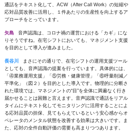
通話をテキスト化して、ACW（After Call Work）の短縮や
応対品質改善に活用し、１件あたりの生産性を向上するア
プローチをとっています。
矢島
音声認識は、コロナ禍の運営における「カギ」にな
りそうですね。在宅シフトにおいても、マネジメント支援
を目的として導入が進みました。
長谷川
まさにその通りで、在宅シフトの運用支援ツール
としても、音声認識の提案を行っています。具体的には、
「④業務運用支援」「⑤労務・健康管理」「⑥呼量削減／
平準化」（図２）を目的とした導入です。物理的に分断さ
れた環境では、マネジメントの“目”を全体に満遍なく行き
届かせることは困難と言えます。音声認識で通話をリアル
タイムにテキスト化してモニタリングに活用することによ
る応対品質の担保、見てもらえているという安心感からオ
ペレータのメンタル状態を改善する効果は大きいです。ま
た、応対の全件自動評価の需要も高まりつつあります。