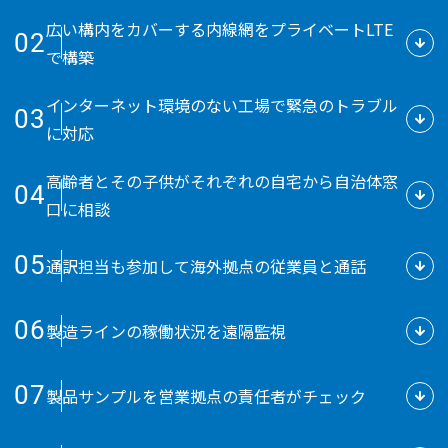
広い構内をカバーする内線網をプライベートLTE
02
で構築
インターネット環境のない工場で緊急のトラブル
03
に対応
高齢者とその子供がそれぞれの自宅から自治体窓
04
口に相談
05
通訳担当も参加して海外拠点の従業員と通話
06
製造ラインの稼働状況を遠隔監視
07
製品サンプルを営業拠点の責任者がチェック