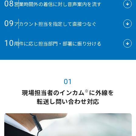
08
営業時間外の着信に対し音声案内を流す
09
アカウント担当を指定して直接つなぐ
10
用件に応じ担当部門・部署に振り分ける
01
※
現場担当者のインカム
に外線を
転送し問い合わせ対応