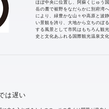
ほぼ中央に位置し、阿蘇くじゅう
岳の麓で裾野をなだらかに別府湾
により、緑豊かな山々や高原と波
い景観を誇り、大地から立ちのぼ
する風景として市民はもちろん観
史と文化あふれる国際観光温泉文
では遅い