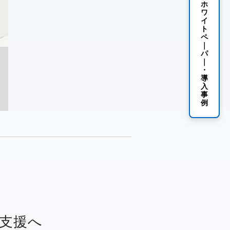
ホ
ワ
イ
ト
ペ
｜
パ
｜
・
導
入
事
例
支援へ