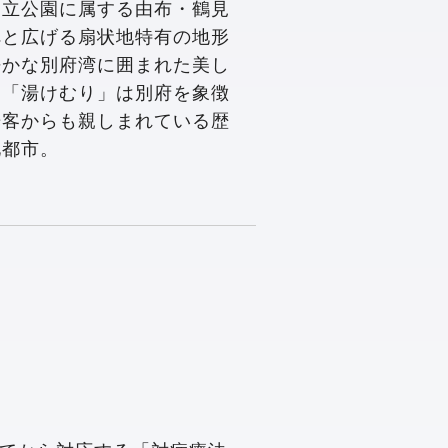
国立公園に属する由布・鶴見
へと広げる扇状地特有の地形
静かな別府湾に囲まれた美し
る「湯けむり」は別府を象徴
光客からも親しまれている歴
化都市。