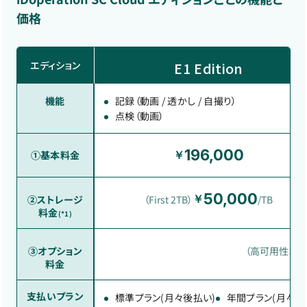
価格
エディション
E1 Edition
機能
記録（動画 / 透かし / 自撮り）
点検（動画）
196,000
①基本料金
￥
50,000
￥
（First 2TB）
/TB
②ストレージ
料金
(*1)
（高可用性オプ
③オプション
料金
支払いプラン
標準プラン(月々後払い)
年間プラン(月々後