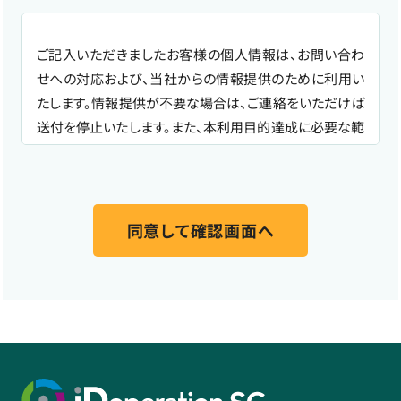
ご記入いただきましたお客様の個人情報は、お問い合わ
せへの対応および、当社からの情報提供のために利用い
たします。情報提供が不要な場合は、ご連絡をいただけば
送付を停止いたします。また、本利用目的達成に必要な範
囲で、フォームにご入力いただいたお客様の個人情報を
販売パートナー
と共同利用する場合があります。なお、共
同利用における管理責任は当社が負います。 個人情報の
取り扱いに関しましては、NTTテクノクロス株式会社の
「個人情報保護方針」
に基づき適切に管理いたします。ま
た、当社のウェブサイトでは、Cookieを用いて閲覧履歴と
個人情報を紐付けて把握、分析する場合があります。本フ
ォームは、株式会社Innovation & Co. が提供する顧客管
理システムにより運用されています。
以上の内容にご同意いただけましたら、ご登録ください。