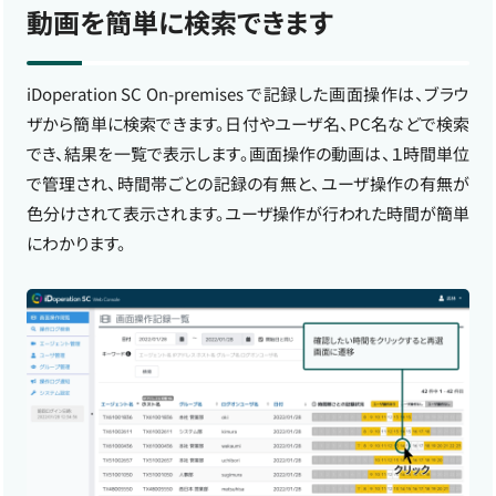
動画を簡単に検索できます
iDoperation SC On-premises で記録した画面操作は、ブラウ
ザから簡単に検索できます。日付やユーザ名、PC名などで検索
でき、結果を一覧で表示します。画面操作の動画は、１時間単位
で管理され、時間帯ごとの記録の有無と、ユーザ操作の有無が
色分けされて表示されます。ユーザ操作が行われた時間が簡単
にわかります。