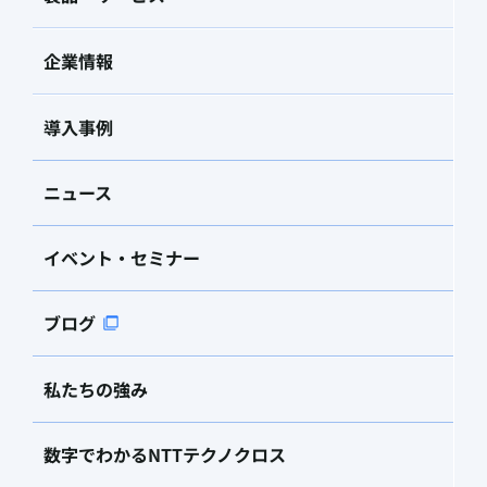
企業情報
導入事例
ニュース
イベント・セミナー
ブログ
私たちの強み
数字でわかるNTTテクノクロス