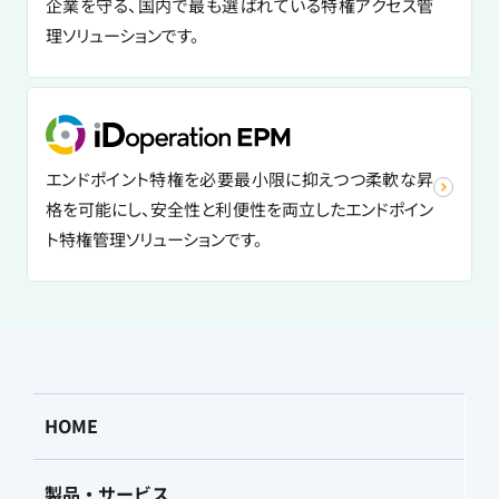
企業を守る、国内で最も選ばれている特権アクセス管
理ソリューションです。
エンドポイント特権を必要最小限に抑えつつ柔軟な昇
格を可能にし、安全性と利便性を両立したエンドポイン
ト特権管理ソリューションです。
HOME
製品・サービス