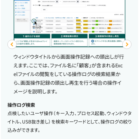
ウィンドウタイトルから画面操作記録への頭出しが行
えま
プロ
えます。ここでは、ファイル名に「顧客」が含まれるExc
索イメ
す。こ
elファイルの閲覧をしている操作ログの検索結果か
グの検
ら、画面操作記録の頭出し再生を行う場合の操作イ
メージを説明します。
操作ログ検索
点検したいユーザ操作（キー入力、プロセス起動、ウィンドウタ
イトル、USB抜き差し）を検索キーワードとして、操作ログの絞り
込みができます。