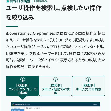
操作ログ検索
EN版のみ
ユーザ操作を検索し、点検したい操作
を絞り込み
iDoperation SC On-premises は動画による画面操作記録に
加え、ユーザ操作をテキスト形式のログでも記録します。点検し
たいユーザ操作（キー入力、プロセス起動、ウィンドウタイトル、
USB抜き差し）を検索キーワードとして、操作ログの絞り込みが
可能。検索キーワードがハイライト表示されるため、点検したい
操作を容易に追跡できます。
1
2
3
【検索例】
【検索例】
【検索例】
ウィンドウタイトルで
プロセス起動での検
キー入力での検索
の検索
索