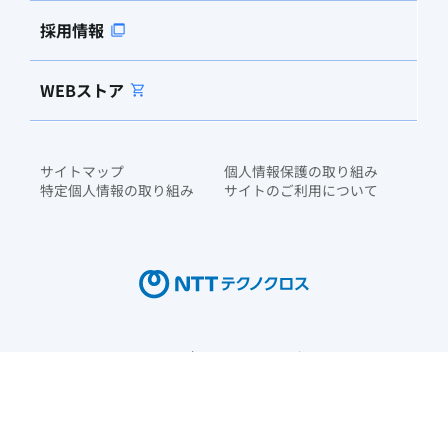
採用情報
WEBストア
サイトマップ
個人情報保護の取り組み
特定個人情報の取り組み
サイトのご利用について
© NTT TechnoCross Corporation