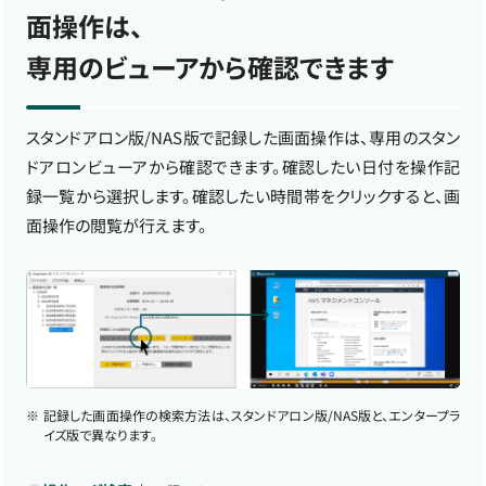
面操作は、
専用のビューアから確認できます
スタンドアロン版/NAS版で記録した画面操作は、専用のスタン
ドアロンビューアから確認できます。確認したい日付を操作記
録一覧から選択します。確認したい時間帯をクリックすると、画
面操作の閲覧が行えます。
記録した画面操作の検索方法は、スタンドアロン版/NAS版と、エンタープラ
イズ版で異なります。