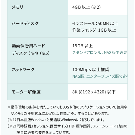
メモリ
4GB 以上（※2）
ハードディスク
インストール：50MB 以上
作業フォルダ：1GB 以上
動画保管用ハード
15GB 以上
スタンドアロン版、NAS版で必要
ディスク
（※4）（※5）
ネットワーク
100Mbps 以上推奨
NAS版、エンタープライズ版で必要
モニター解像度
8K (8192 x 4320) 以下
※
動作環境の条件を満たしていても、OSや他のアプリケーションのCPU使用率
やメモリの使用状況によっては、性能が不足することがあります。
（※1）
日本語版Windowsと英語版Windowsに対応しています。
（※2）
同時録画3セッション、画面サイズFHD、標準画質、フレームレート：1fpsの
場合に必要な要件を示しています。