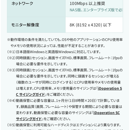
ネットワーク
100Mbps 以上推奨
NAS版、エンタープライズ版で必要
モニター解像度
8K (8192 x 4320) 以下
※
動作環境の条件を満たしていても、OSや他のアプリケーションのCPU使用率
やメモリの使用状況によっては、性能が不足することがあります。
（※1）
日本語版Windowsと英語版Windowsに対応しています。
（※2）
同時録画1セッション、画面サイズFHD、標準画質、フレームレート：1fpsの
場合に必要な要件を示しています。
（※3）
同時録画1セッション、画面サイズFHD、標準画質、フレームレート：1fpsの
場合に必要な要件を示しています。同時に録画するセッションが増える
（複数のユーザが同時にログインする）とCPU使用率やメモリの使用量
は増えます。CPU使用率、メモリ使用量のサイジングは『
iDoperation S
C サイジングガイド
』をご確認ください。
（※4）
動画保管に必要な容量は、1ヶ月分（1日8時間×20日）で計算していま
す。録画品質（画質、フレームレート）や保管する期間により必要な容量は
変わります。動画保管に必要な容量のサイジングは『
iDoperation SC
サイジングガイド
』をご確認ください。
（※5）
動画保管に利用可能なハードディスクはエディションにより異なります。