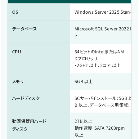
OS
Windows Server 2025 Standard
データベース
Microsoft SQL Server 2022 Expr
e
CPU
64ビットのIntelまたはAM
6
Dプロセッサ
D
・2GHz 以上、2コア 以上
・
メモリ
6GB 以上
8
ハードディスク
SCサーバインストール：5GB 以上、作
B 以上、データベース用領域：10G
動画保管用ハード
2TB 以上
4
動作速度：SATA 7200rpm
動
ディスク
以上
以