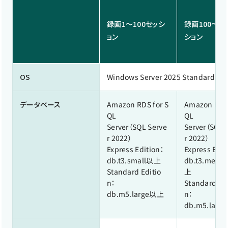
録画1～100セッシ
録画100～50
ョン
ション
OS
Windows Server 2025 Standard / D
データベース
Amazon RDS for S
Amazon RDS 
QL
QL
Server（SQL Serve
Server（SQL 
r 2022）
r 2022）
Express Edition：
Express Edit
db.t3.small以上
db.t3.med
Standard Editio
上
n：
Standard Edi
db.m5.large以上
n：
db.m5.lar