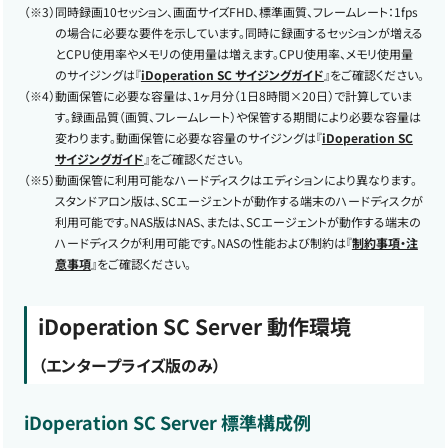
（※3）
同時録画10セッション、画面サイズFHD、標準画質、フレームレート：1fps
の場合に必要な要件を示しています。同時に録画するセッションが増える
とCPU使用率やメモリの使用量は増えます。CPU使用率、メモリ使用量
のサイジングは『
iDoperation SC サイジングガイド
』をご確認ください。
（※4）
動画保管に必要な容量は、1ヶ月分（1日8時間×20日）で計算していま
す。録画品質（画質、フレームレート）や保管する期間により必要な容量は
変わります。動画保管に必要な容量のサイジングは『
iDoperation SC
サイジングガイド
』をご確認ください。
（※5）
動画保管に利用可能なハードディスクはエディションにより異なります。
スタンドアロン版は、SCエージェントが動作する端末のハードディスクが
利用可能です。NAS版はNAS、または、SCエージェントが動作する端末の
ハードディスクが利用可能です。NASの性能および制約は『
制約事項・注
意事項
』をご確認ください。
iDoperation SC Server 動作環境
（エンタープライズ版のみ）
iDoperation SC Server 標準構成例