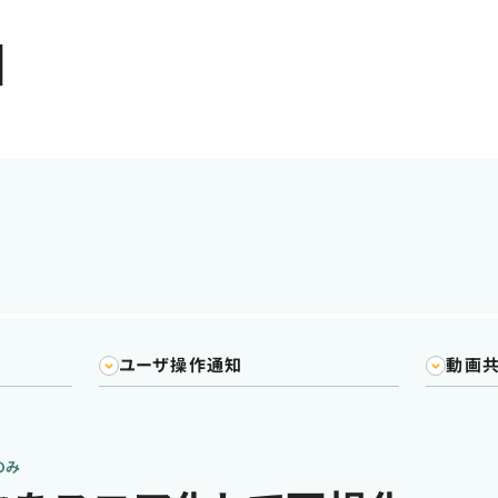
知
ユーザ操作通知
動画
nのみ