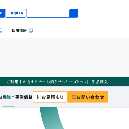
ア
English
採用情報
ご利用中の方
セミナー
お知らせ
シリーズトップ
製品購入
お見積もり
お問い合わせ
由
機能
事例
価格