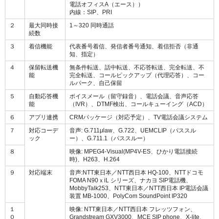
電話オフィスA（エース））
内線：SIP、PRI
２
最大同時接
1～320 同時通話
続数
３
着信機能
代表番号着信、発信者番号通知、着信拒否（非通
知、指定）
４
保留転送機
無条件転送、話中転送、不応答転送、完全転送、不
能
完全転送、コールピックアップ（代理応答）、コー
ルパーク、自己保留
５
自動応答機
ボイスメール（留守録音）、電話会議、音声応答
能
（IVR）、DTMF検出、コールキューイング（ACD）
６
アプリ連携
CRMパッケージ（対応予定）、TV電話会議システム
７
対応コーデ
音声: G.711μlaw、G.722、UEMCLIP（パススル
ック
ー）、G.711.1（パススルー）
８
映像: MPEG4-Visual(MP4V-ES、ひかり電話接続
時)、H263、H.264
９
対応端末
音声:NTT東日本／NTT西日本 HQ-100、NTTドコモ
FOMA N90ｘiL シリーズ、ナカヨ SIP電話機、
MobbyTalk253、NTT東日本／NTT西日本 IP電話会議
装置 MB-1000、PolyCom SoundPoint IP320
１
映像: NTT東日本／NTT西日本 フレッツフォン、
０
Grandstream GXV3000、MCE SIP phone、X-lite、