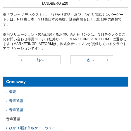
TANDBERG E20
※「フレッツ 光ネクスト」、「ひかり電話」及び「ひかり電話ナンバーゲー
ト」は、NTT東日本、NTT西日本の商標、登録商標もしくは出願中の商標で
す。
※当ソリューション・製品に関するお問い合わせリンクは、NTTテクノクロス
のお問い合わせ専用ページ（社外サイト：MARKETINGPLATFORM）に遷移し
ます（MARKETINGPLATFORMは、株式会社シャノンが提供しているクラウド
アプリケーションです）。
前へ
次へ
Crossway
概要
音声通話
音声通話
音声通話
ひかり電話 外線ゲートウェイ