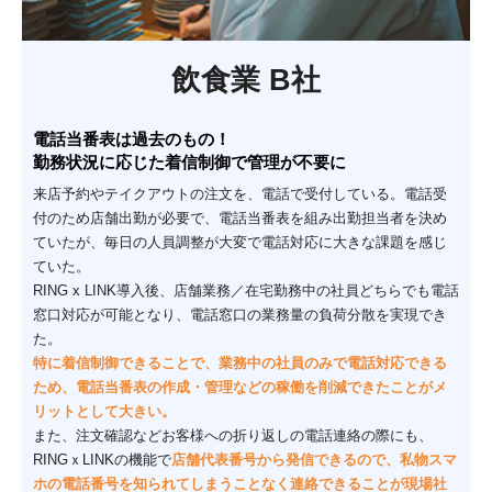
飲食業 B社
電話当番表は過去のもの！
勤務状況に応じた着信制御で管理が不要に
来店予約やテイクアウトの注文を、電話で受付している。電話受
付のため店舗出勤が必要で、電話当番表を組み出勤担当者を決め
ていたが、毎日の人員調整が大変で電話対応に大きな課題を感じ
ていた。
RING x LINK導入後、店舗業務／在宅勤務中の社員どちらでも電話
窓口対応が可能となり、電話窓口の業務量の負荷分散を実現でき
た。
特に着信制御できることで、業務中の社員のみで電話対応できる
ため、電話当番表の作成・管理などの稼働を削減できたことがメ
リットとして大きい。
また、注文確認などお客様への折り返しの電話連絡の際にも、
RINGｘLINKの機能で
店舗代表番号から発信できるので、私物スマ
ホの電話番号を知られてしまうことなく連絡できることが現場社