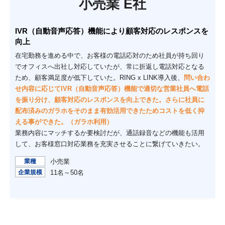
小売業 E社
IVR（自動音声応答）機能により顧客対応のレスポンスを
向上
在宅勤務を進める中で、お客様の電話応対のため社員が持ち回り
でオフィスへ出社し対応していたが、常に折返し電話対応となる
ため、顧客満足度が低下していた。RING x LINK導入後、
問い合わ
せ内容に応じてIVR（自動音声応答）機能で適切な営業社員へ電話
を振り分け、顧客対応のレスポンスを向上できた。さらに社員に
配布済みのガラホをそのまま有効活用できたためコストを低く抑
える事ができた。（ガラホ利用）
業務内容にマッチするか要検討だが、通話録音などの機能も活用
して、お客様窓口対応業務を充実させることに繋げていきたい。
業種
小売業
企業規模
11名～50名