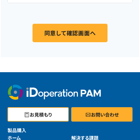
囲で、フォームにご入力いただいたお客様の個人情報を
販売パートナー
と共同利用する場合があります。なお、共
同利用における管理責任は当社が負います。 個人情報の
取り扱いに関しましては、NTTテクノクロス株式会社の
「個人情報保護方針」
に基づき適切に管理いたします。ま
た、当社のウェブサイトでは、Cookieを用いて閲覧履歴と
個人情報を紐付けて把握、分析する場合があります。本フ
ォームは、株式会社Innovation & Co. が提供する顧客管
理システムにより運用されています。
以上の内容にご同意いただけましたら、ご登録ください。
お見積もり
お問い合わせ
製品購入
ホーム
解決する課題