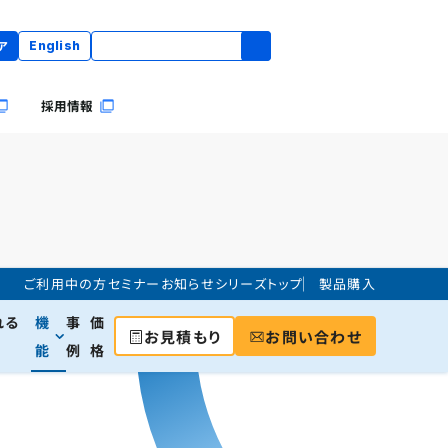
ア
English
採用情報
ご利用中の方
セミナー
お知らせ
シリーズトップ
製品購入
れる
機
事
価
お見積もり
お問い合わせ
能
例
格