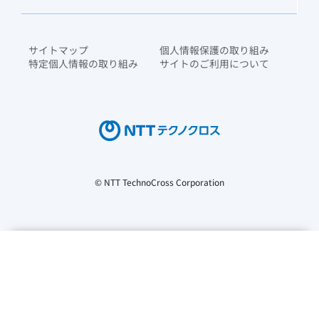
サイトマップ
個人情報保護の取り組み
特定個人情報の取り組み
サイトのご利用について
© NTT TechnoCross Corporation
当社では、トラフィックを分析し、コンテンツや広告をパーソナ
ライズするために、クッキーなどの個人識別子を収集していま
す。 クッキーの使用方法と各クッキーの保存期間については、
こちら
をご覧ください。当社は、お客様の当社ウェブサイトの使
用に関する情報を、広告配信や分析を行うパートナーへ販売また