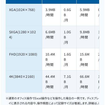
XGA(1024×768)
3.9MB
0.6G
5.9MB
0.9
/時間
B
/時間
/月
/月
SXGA(1280×102
6.6MB
1.0G
9.8MB
1.5
4)
/時間
B
/時間
/月
/月
FHD(1920×1080)
10.4M
1.6G
15.6M
2.4
B
B
B
/月
/時間
/月
/時間
4K(3840×2160)
44.4M
7.1G
66.6M
10.
B
B
B
B
/時間
/月
/時間
/月
※
通常のオフィス操作でExcel操作などを操作した場合の一例です。 ディスプレ
イに表示される内容や、操作頻度によって記録サイズは増減します。詳細は、i