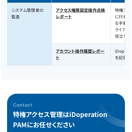
システム管理者の
アクセス権限設定操作点検
特権アク
監査
レポート
に行われ
る手動の
ライアン
役立ちま
アカウント操作履歴レポー
iDope
ト
を記録し
Contact
特権アクセス管理はiDoperation
PAMにお任せください