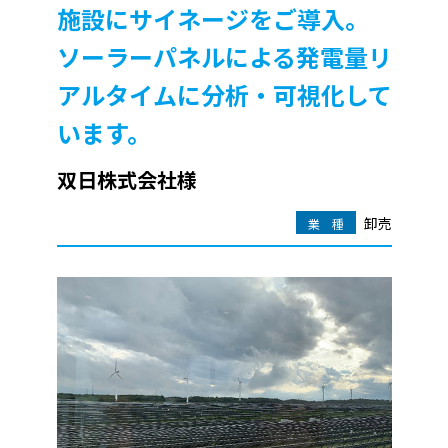
施設にサイネージをご導入。
ソーラーパネルによる発電量リ
アルタイムに分析・可視化して
います。
双日株式会社様
卸売
業 種