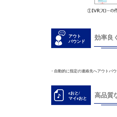
アウト
効率良
バウンド
・自動的に指定の連絡先へアウトバウ
eおと/
高品質
マイeおと