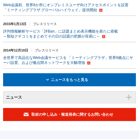
Web会議初、世界8か所にオンプレミスユーザ向けアクセスポイントを設置
「ミーティングプラザ グローバルハイウェイ」提供開始
2015年1月13日
プレスリリース
評判情報解析サービス「評Ban」に話題まとめ表示機能を新たに搭載
～類似クチコミをまとめてその日の話題の把握が容易に～
2014年12月10日
プレスリリース
全世界で高品位なWeb会議サービスを 「ミーティングプラザ」世界8拠点にサ
ーバ設置、および拠点間ネットワークを大幅増強
ニュースをもっと見る
ニュース
取材の申し込み・報道発表に関するお問い合わせ