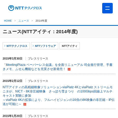
HOME
ニュース
2014年度
ニュース(NTTアイティ：2014年度)
NTTテクノクロス
NTTソフトウェア
NTTアイティ
2015年3月30日
プレスリリース
「MeetingPlaza ペーパーレス会議」を全面リニューアル 司会進行管理、手書
きメモ、ふせん機能などを充実させ新発売！
2015年2月12日
プレスリリース
NTTアイティの高精細映像ソリューションviaPlatz 4KとviaPlatz ストリームモ
ニタが、NICT・8K非圧縮映像 さっぽろ雪まつり の100Gbps回線上マルチ
キャスト実験に参加
～viaPlatz 4Kの拡張により、フルハイビジョンの16倍の8K映像の非圧縮・IP伝
送が可能に～
2015年1月20日
プレスリリース