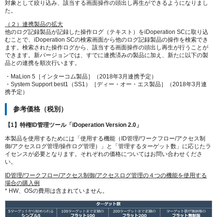
対象として絞り込み、該当する画面操作の頭出し再生ができるようになりまし
た。
（２）連携製品の拡大
他のログ記録製品が記録した操作ログ（テキスト）をiDoperation SCに取り込
むことで、iDoperation SCの検索画面から他のログ記録製品の操作を検索でき
ます。検索された操作ログから、該当する画面操作の頭出し再生が行うことが
できます。新バージョンでは、すでに連携済みの製品に加え、新たに以下の製
品との連携を順次行います。
・MaLion 5［インターコム製品］（2018年3月連携予定）
・System Support best1（SS1）［ディー・オー・エス製品］（2018年3月連
携予定）
参考価格（税別）
【1】特権ID管理ツール「iDoperation Version 2.0」
本製品を使用するためには「使用する機能（ID管理/ワークフロー/アクセス制
御/アクセスログ管理/操作ログ管理）」と「管理するターゲット数」に応じたラ
イセンスが必要となります。それぞれの価格についてはお問い合わせくださ
い。
ID管理/ワークフロー/アクセス制御/アクセスログ管理の４つの機能を使用する
場合の購入例
* HW、OSの費用は含まれていません。