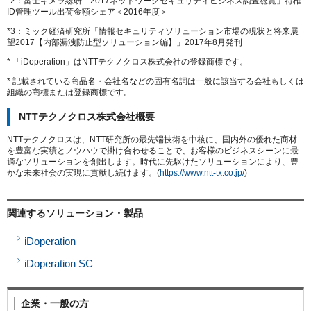
*2：富士キメラ総研「2017ネットワークセキュリティビジネス調査総覧」特権
ID管理ツール出荷金額シェア＜2016年度＞
*3：ミック経済研究所「情報セキュリティソリューション市場の現状と将来展
望2017【内部漏洩防止型ソリューション編】」2017年8月発刊
* 「iDoperation」はNTTテクノクロス株式会社の登録商標です。
* 記載されている商品名・会社名などの固有名詞は一般に該当する会社もしくは
組織の商標または登録商標です。
NTTテクノクロス株式会社概要
NTTテクノクロスは、NTT研究所の最先端技術を中核に、国内外の優れた商材
を豊富な実績とノウハウで掛け合わせることで、お客様のビジネスシーンに最
適なソリューションを創出します。時代に先駆けたソリューションにより、豊
かな未来社会の実現に貢献し続けます。(
https://www.ntt-tx.co.jp/
)
関連するソリューション・製品
iDoperation
iDoperation SC
企業・一般の方