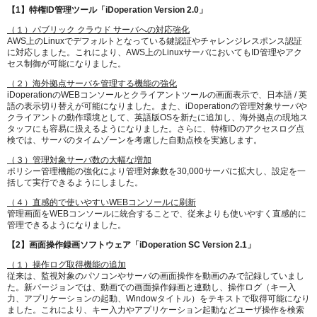
【1】特権ID管理ツール「iDoperation Version 2.0」
（１）パブリック クラウド サーバへの対応強化
AWS上のLinuxでデフォルトとなっている鍵認証やチャレンジレスポンス認証
に対応しました。これにより、AWS上のLinuxサーバにおいてもID管理やアク
セス制御が可能になりました。
（２）海外拠点サーバを管理する機能の強化
iDoperationのWEBコンソールとクライアントツールの画面表示で、日本語 / 英
語の表示切り替えが可能になりました。また、iDoperationの管理対象サーバや
クライアントの動作環境として、英語版OSを新たに追加し、海外拠点の現地ス
タッフにも容易に扱えるようになりました。さらに、特権IDのアクセスログ点
検では、サーバのタイムゾーンを考慮した自動点検を実施します。
（３）管理対象サーバ数の大幅な増加
ポリシー管理機能の強化により管理対象数を30,000サーバに拡大し、設定を一
括して実行できるようにしました。
（４）直感的で使いやすいWEBコンソールに刷新
管理画面をWEBコンソールに統合することで、従来よりも使いやすく直感的に
管理できるようになりました。
【2】画面操作録画ソフトウェア「iDoperation SC Version 2.1」
（１）操作ログ取得機能の追加
従来は、監視対象のパソコンやサーバの画面操作を動画のみで記録していまし
た。新バージョンでは、動画での画面操作録画と連動し、操作ログ（キー入
力、アプリケーションの起動、Windowタイトル）をテキストで取得可能になり
ました。これにより、キー入力やアプリケーション起動などユーザ操作を検索