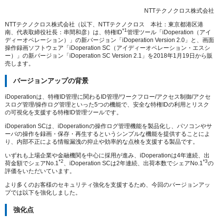
NTTテクノクロス株式会社
NTTテクノクロス株式会社（以下、NTTテクノクロス 本社：東京都港区港
*1
南、代表取締役社長：串間和彦）は、特権ID
管理ツール「iDoperation（アイ
ディーオペレーション）」の新バージョン「iDoperation Version 2.0」と、画面
操作録画ソフトウェア「iDoperation SC（アイディーオペレーション・エスシ
ー）」の新バージョン「iDoperation SC Version 2.1」を2018年1月19日から販
売します。
バージョンアップの背景
iDoperationは、特権ID管理に関わるID管理/ワークフロー/アクセス制御/アクセ
スログ管理/操作ログ管理といった5つの機能で、安全な特権IDの利用とリスク
の可視化を支援する特権ID管理ツールです。
iDoperation SCは、iDoperationの操作ログ管理機能を製品化し、パソコンやサ
ーバの操作を録画・保存・再生するというシンプルな機能を提供することによ
り、内部不正による情報漏洩の抑止や効率的な点検を支援する製品です。
いずれも上場企業や金融機関を中心に採用が進み、iDoperationは4年連続、出
*2
*3
荷金額でシェアNo.1
、iDoperation SCは2年連続、出荷本数でシェアNo.1
の
評価をいただいています。
より多くのお客様のセキュリティ強化を支援するため、今回のバージョンアッ
プでは以下を強化しました。
強化点