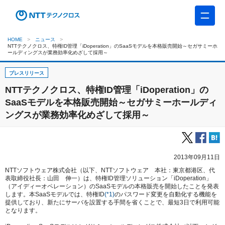
HOME
ニュース
NTTテクノクロス、特権ID管理「iDoperation」のSaaSモデルを本格販売開始～セガサミーホ
ールディングスが業務効率化めざして採用～
プレスリリース
NTTテクノクロス、特権ID管理「iDoperation」の
SaaSモデルを本格販売開始～セガサミーホールディ
ングスが業務効率化めざして採用～
2013年09月11日
NTTソフトウェア株式会社（以下、NTTソフトウェア 本社：東京都港区、代
表取締役社長：山田 伸一）は、特権ID管理ソリューション「iDoperation」
（アイディーオペレーション）のSaaSモデルの本格販売を開始したことを発表
します。本SaaSモデルでは、特権ID
(*1)
のパスワード変更を自動化する機能を
提供しており、新たにサーバを設置する手間を省くことで、最短3日で利用可能
となります。