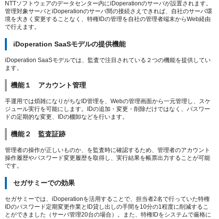
NTTソフトウェアのデータセンター内にiDoperationのサーバが設置されます。
管理対象サーバとiDoperationのサーバ間の接続さえできれば、自社のサーバ環
境を大きく変更することなく、特権IDの管理を自社の管理者端末からWeb経由
で行えます。
iDoperation SaaSモデルの提供機能
iDoperation SaaSモデルでは、監査で注目されている２つの機能を提供してい
ます。
機能１ アカウント管理
手運用では煩雑になりがちなID管理を、Webの管理画面から一元管理し、スケ
ジュール実行を可能にします。IDの追加・変更・削除だけではなく、パスワー
ドの定期的な変更、IDの棚卸などを行います。
機能２ 監査証跡
管理者の操作が正しいものか、を監査時に確認するため、管理者のアカウント
操作履歴やパスワード変更履歴を取得し、実行結果を帳票出力することが可能
です。
セガサミーでの効果
セガサミーでは、iDoperationを活用することで、担当者2名で行っていた特権
IDのパスワード定期変更作業とID貸し出しの手間を10分の1程度に削減するこ
とができました（サーバ管理20台の場合）。また、特権IDをシステムで厳格に