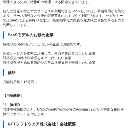
管理できるため、特権IDの管理ミスも回避できています。
新たに資産を持たずにサービスを利用できるSaaSモデルは、早期利用が可能で
あり、サーバ増設など今後の環境変化にもすばやく対応できます。セガサミー
ではSaaSによる特権ID管理は、業務効率化の恩恵を最大限に享受できるものと
判断しています。
SaaSモデルのお勧め企業
特権IDのSaaSモデルは、以下の企業にお勧めです。
外部サービスを柔軟に活用して、主力事業に専念したい企業
対応必須の特権ID管理をすぐに行いたい企業
特権ID管理を始める際のシステム構築負担を軽減したい企業
価格
月額利用料：15万円～
【用語解説】
*1：
特権ID
管理者権限IDのこと。UNIXのrootやWindowsのAdministratorなど特別な権限を
持つアカウントを指します。
NTTソフトウェア株式会社｜会社概要