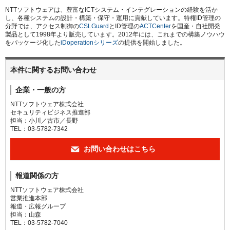
NTTソフトウェアは、豊富なICTシステム・インテグレーションの経験を活か
し、各種システムの設計・構築・保守・運用に貢献しています。特権ID管理の
分野では、アクセス制御の
CSLGuard
とID管理の
ACTCenter
を国産・自社開発
製品として1998年より販売しています。2012年には、これまでの構築ノウハウ
をパッケージ化した
iDoperationシリーズ
の提供を開始しました。
本件に関するお問い合わせ
企業・一般の方
NTTソフトウェア株式会社
セキュリティビジネス推進部
担当：小川／古市／長野
TEL：03-5782-7342
お問い合わせはこちら
報道関係の方
NTTソフトウェア株式会社
営業推進本部
報道・広報グループ
担当：山森
TEL：03-5782-7040