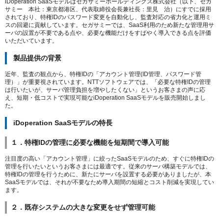
iDoperation SaaSモデルはセガサミーホールディングス株式会社（以下、セガ
サミー 本社：東京都港区、代表取締役会長兼社長：里見 治）にすでに採用
されており、特権IDのパスワード変更を自動化し、監査対応の省力化と運用ミ
スの回避に貢献しています。セガサミーでは、SaaS利用のため新たな管理用サ
ーバの設置が不要である点や、必要な機能だけをすばやく導入できる点を評価
いただいています。
製品提供の背景
近年、監査の観点から、特権IDの「アカウント管理(ID管理、パスワード管
理）」が重要視されています。NTTソフトウェアでは、「必要な特権IDの管理
は行いたいが、サーバ管理負担を増やしたくない」というお客さまの声に応
え、短期・低コストで実現可能なiDoperation SaaSモデルを販売開始しまし
た。
iDoperation SaaSモデルの特長
１．特権IDの管理に必要な機能を短期間で導入可能
注目度の高い「アカウント管理」に絞ったSaaSモデルのため、すぐに特権IDの
管理を行いたいというお客さまには最適です。従来のサーバ構築モデルでは、
特権IDの管理を行うために、新たにサーバを設置する必要がありましたが、本
SaaSモデルでは、それが不要なため導入期間の短縮とコスト削減を実現してい
ます。
２．既存システムの大きな変更をせず管理可能