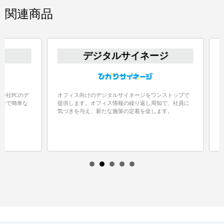
関連商品
デジタルサイネージ
Cのデ
オフィス向けのデジタルサイネージをワンストップで
欲しい
簡単な
提供します。オフィス情報の繰り返し周知で、社員に
ション
気づきを与え、新たな施策の定着を促します。
て、業
ます。