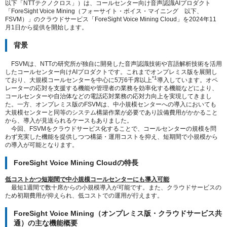
以下「NTTテクノクロス」）は、コールセンター向け音声認識AIプロダクト
「ForeSight Voice Mining（フォーサイト・ボイス・マイニング 以下、
FSVM）」のクラウドサービス「ForeSight Voice Mining Cloud」を2024年11
月1日から提供を開始します。
背景
FSVMは、NTTの研究所が独自に開発した音声認識技術や言語解析技術を活用
したコールセンター向けAIプロダクトです。これまでオンプレミス版を展開し
*1
ており、大規模コールセンターを中心に5万6千席以上
導入しています。オペ
レーターの応対を支援する機能や管理者の業務を効率化する機能などにより、
コールセンターや自治体などの電話応対業務の応対力向上を実現してきまし
た。一方、オンプレミス版のFSVMは、中小規模センターへの導入においても
大規模センターと同等のシステム構築作業が必要であり設備費用がかかること
から、導入が見送られるケースもありました。
今回、FSVMをクラウドサービス化することで、コールセンターの規模を問
わず充実した機能を提供しつつ構築・運用コストを抑え、短期間で小規模から
の導入が可能となります。
ForeSight Voice Mining Cloudの特長
低コストかつ短期間で中小規模コールセンターにも導入可能
最短1週間で数十席からの小規模導入が可能です。また、クラウドサービスの
ため初期費用が抑えられ、低コストでの運用が行えます。
ForeSight Voice Mining（オンプレミス版・クラウドサービス共
通）の主な機能概要