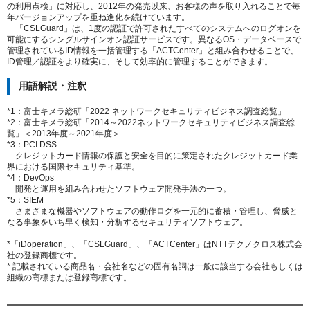
の利用点検」に対応し、2012年の発売以来、お客様の声を取り入れることで毎
年バージョンアップを重ね進化を続けています。
「CSLGuard」は、1度の認証で許可されたすべてのシステムへのログオンを
可能にするシングルサインオン認証サービスです。異なるOS・データベースで
管理されているID情報を一括管理する「ACTCenter」と組み合わせることで、
ID管理／認証をより確実に、そして効率的に管理することができます。
用語解説・注釈
*1：富士キメラ総研「2022 ネットワークセキュリティビジネス調査総覧」
*2：富士キメラ総研「2014～2022ネットワークセキュリティビジネス調査総
覧」＜2013年度～2021年度＞
*3：PCI DSS
クレジットカード情報の保護と安全を目的に策定されたクレジットカード業
界における国際セキュリティ基準。
*4：DevOps
開発と運用を組み合わせたソフトウェア開発手法の一つ。
*5：SIEM
さまざまな機器やソフトウェアの動作ログを一元的に蓄積・管理し、脅威と
なる事象をいち早く検知・分析するセキュリティソフトウェア。
*「iDoperation」、「CSLGuard」、「ACTCenter」はNTTテクノクロス株式会
社の登録商標です。
* 記載されている商品名・会社名などの固有名詞は一般に該当する会社もしくは
組織の商標または登録商標です。