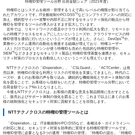
特権ID管理ツール分野 出荷金額シェア（2021年度）
特権IDとはシステムを維持・管理するうえで高いレベルの権限が割り当てら
*3
れたアカウントです。IT全般統制やPCI DSS
などコンプライアンスへの対応に
加え、標的型サイバー攻撃や内部不正に対するセキュリティ強化の観点から特
権IDを管理するツールの導入がますます拡大しています。
近年では、リモートワークの普及やクラウド利用の拡大を受け、リモートか
らの特権アクセスをセキュアにしたいというニーズや、クラウドサービスの特
*4
権ID管理を適切に行いたいというニーズが増えました。さらに、DevOps
や、
業務やシステム運用の自動化を推進する組織が増えており、特権ユーザー
（人）だけではなくマシンが使う特権IDも含めた包括的な特権ID管理や、
*5
SIEM
などさまざまなセキュリティ製品と特権ID管理基盤を連携させ、セキュ
リティ対策のプロセスを自動化したいというニーズも増えています。
NTTテクノクロスの「iDoperation」、「CSLGuard」、「ACTCenter」は発
売以来、特権IDの安全な利用とリスクの可視化を支援してきました。時代のニ
ーズや、多くのお客様の声を取り込み、継続的な機能強化とサポート体制の強
化を図ることで、お客様から信頼をいただき、特権ID管理ツール分野において
出荷金額でシェアNo.1となりました。
今後もNTTテクノクロスは、お客様の貴重な意見を製品開発に生かすととも
に、販売およびサポート体制の強化を図ることで、これまで以上に多くのお客
様の統制強化とセキュリティ対策に貢献することを目指します。
NTTテクノクロスの特権ID管理ツールとは
「iDoperation」は、IT全般統制やPCI DSSなど、各種法令・ガイドラインへ
の対応に加え、セキュリティ対策を効率的に実現する特権ID管理ツールです。
特権ID管理に必要となる3つの運用「特権IDの管理」「特権IDの貸出」「特権ID