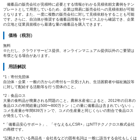
備蓄品の販売会社が見積時に必要とする情報がわかる見積依頼文書例をテン
プレートとして用意しているため、企業は簡易に販売会社への見積依頼が可能
となります。また、一度に複数の販売会社に対して見積依頼をすることも可能
です。さらに、自治体が推奨する備蓄品情報をサービス上から確認でき、企業
の立地と従業員規模から最適な量の備蓄品を購入できます。
価格（税別）
無料
※ただし、クラウドサービス提供、オンラインマニュアル提供以外のご要望は
有償となる場合があります。
用語解説
*1：寄付先団体
自治体・企業・一般の方からの寄付を一旦受け入れ、生活困窮者や福祉施設等
に対して配給する活動等を行う団体のこと。
*2：食品ロス
大量の食料品が廃棄される問題のこと。農林水産省によると、2012年の日本の
食品ロスの年間総量は500〜800万トン（この量に備蓄品は含まれていない）。
コメ生産量が年間839万トンで、コメの生産量と同じくらいの割合で食品ロス
が発生している。
*「備蓄品安心サポート」、「そなえるんCSR+」はNTTテクノクロス株式会社
の商標です。
*記載されている商品名・会社名などの固有名詞は 一般に該当する会社もしくは