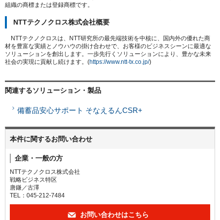
組織の商標または登録商標です。
NTTテクノクロス株式会社概要
NTTテクノクロスは、NTT研究所の最先端技術を中核に、国内外の優れた商
材を豊富な実績とノウハウの掛け合わせで、お客様のビジネスシーンに最適な
ソリューションを創出します。一歩先行くソリューションにより、豊かな未来
社会の実現に貢献し続けます。(
https://www.ntt-tx.co.jp/
)
関連するソリューション・製品
備蓄品安心サポート そなえるんCSR+
本件に関するお問い合わせ
企業・一般の方
NTTテクノクロス株式会社
戦略ビジネス特区
唐鎌／古澤
TEL：045-212-7484
お問い合わせはこちら