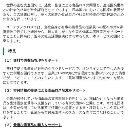
世界の主な先進国では、過食・飽食による食品ロスの問題と、生活困窮世帯
との社会的格差が社会課題となっています。日本国内においても同様の状況が
あり、この課題に対し、多くの団体が食品ロスや社会的格差の問題解決のため
の営みを行っています。
NTTテクノクロスでは、当社自身が有事の備蓄品の従業員への配布や賞味期
限管理で苦労した経験から、属人化しがちな企業の備蓄品管理業務をサポート
することと同時に、近年の社会課題解決に寄与するため、本サービスの開発に
至りました。
特長
（１）
無料で備蓄品管理をサポート
無料で使える備蓄品管理のクラウドサービスで、オンラインにて申し込み後
すぐに利用を開始できます。企業はExcelや紙の管理簿で管理を行ってきた備蓄
品が、「どこに」「どのくらい」あり、「賞味期限がいつまでなのか」を簡単
に管理できます。
（２）
寄付情報の提供による食品ロス削減をサポート
企業が保持している備蓄品の賞味期限も管理しつつ、期日が近くなった備蓄
品を生活困窮世帯等へ支援を行っている寄付先団体へ公開します。寄付先団体
は、企業が公開している備蓄品情報から必要とする量・種類をもとに企業に依
頼をすることで、企業から寄付先団体へのスムーズな寄付につなげることがで
きます。
（３）
最適な備蓄品の購入をサポート