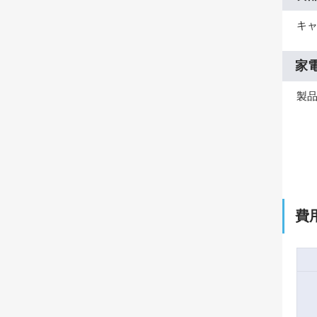
キ
家
製
費