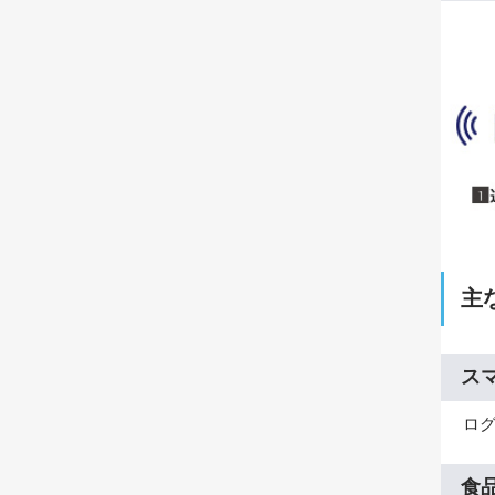
主
ス
ロ
食