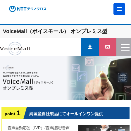
VoiceMall（ボイスモール） オンプレミス型
1
point
純国産自社製品にてオールインワン提供
音声自動応答（IVR）/音声認識/音声