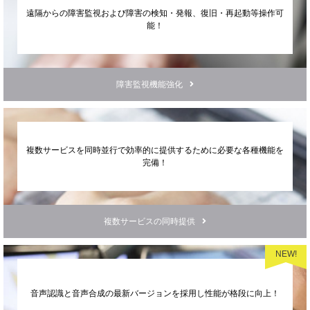
遠隔からの障害監視
および障害の検知・発報、復旧・再起動等
操作可
能！
障害監視機能強化
複数サービスを同時並行で効率的に
提供するために必要な各種機能を
完備！
複数サービスの同時提供
NEW!
音声認識と音声合成の最新バージョンを採用し性能が格段に向上！