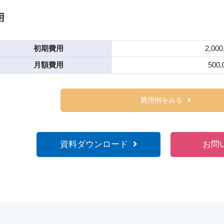
用
初期費用
2,00
月額費用
500
費用例をみる
資料ダウンロード
お問