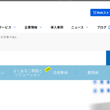
Webスト
サービス
企業情報
導入事例
ニュース
ブログ
l（ボイスモール）
new
よくあるご相談と
ーン
活用事例
費用例
ソリューション