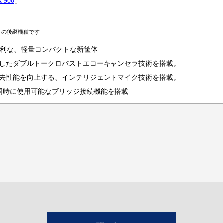
k 900
」
0PC」の後継機種です
便利な、軽量コンパクトな新筐体
したダブルトークロバストエコーキャンセラ技術を搭載。
去性能を向上する、インテリジェントマイク技術を搭載。
機器を同時に使用可能なブリッジ接続機能を搭載