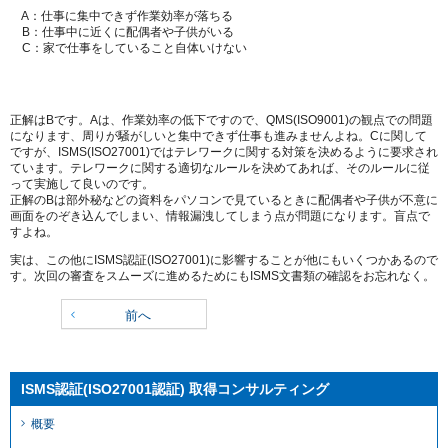
A：仕事に集中できず作業効率が落ちる
B：仕事中に近くに配偶者や子供がいる
C：家で仕事をしていること自体いけない
正解はBです。Aは、作業効率の低下ですので、QMS(ISO9001)の観点での問題
になります、周りが騒がしいと集中できず仕事も進みませんよね。Cに関して
ですが、ISMS(ISO27001)ではテレワークに関する対策を決めるように要求され
ています。テレワークに関する適切なルールを決めてあれば、そのルールに従
って実施して良いのです。
正解のBは部外秘などの資料をパソコンで見ているときに配偶者や子供が不意に
画面をのぞき込んでしまい、情報漏洩してしまう点が問題になります。盲点で
すよね。
実は、この他にISMS認証(ISO27001)に影響することが他にもいくつかあるので
す。次回の審査をスムーズに進めるためにもISMS文書類の確認をお忘れなく。
前へ
ISMS認証(ISO27001認証) 取得コンサルティング
概要