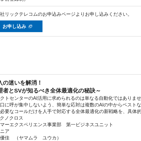
社リックテレコムのお申込みページよりお申し込みください。
お申し込み
導入の迷いを解消！
理者とSVが知るべき全体最適化の秘訣～
クトセンターのAI活用に求められるのは単なる自動化ではありま
口に呼が集中しないよう、簡単な応対は複数のAIの中からベストな
必要なコールだけを人手で対応する全体最適化の新戦略を、具体
テクノクロス
マーエクスペリエンス事業部 第一ビジネスユニット
ニア
優佳 （ヤマムラ ユウカ）