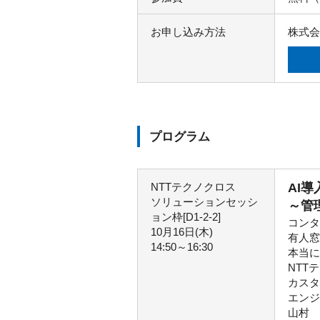
お申し込み方法
株式会
プログラム
NTTテクノクロス
AI
ソリューションセッシ
～管
ョン枠[D1-2-2]
コンタ
10月16日(木)
有人窓
14:50～16:30
本当に
NTT
カスタ
エンジ
山村 