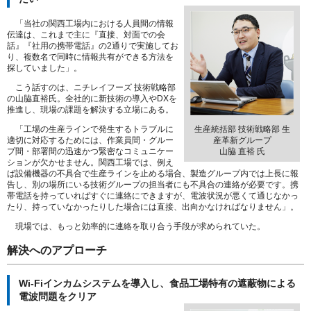
「当社の関西工場内における人員間の情報
伝達は、これまで主に『直接、対面での会
話』『社用の携帯電話』の2通りで実施してお
り、複数名で同時に情報共有ができる方法を
探していました」。
こう話すのは、ニチレイフーズ 技術戦略部
の山脇直裕氏。全社的に新技術の導入やDXを
推進し、現場の課題を解決する立場にある。
「工場の生産ラインで発生するトラブルに
生産統括部 技術戦略部 生
適切に対応するためには、作業員間・グルー
産革新グループ
プ間・部署間の迅速かつ緊密なコミュニケー
山脇 直裕 氏
ションが欠かせません。関西工場では、例え
ば設備機器の不具合で生産ラインを止める場合、製造グループ内では上長に報
告し、別の場所にいる技術グループの担当者にも不具合の連絡が必要です。携
帯電話を持っていればすぐに連絡にできますが、電波状況が悪くて通じなかっ
たり、持っていなかったりした場合には直接、出向かなければなりません」。
現場では、もっと効率的に連絡を取り合う手段が求められていた。
解決へのアプローチ
Wi-Fiインカムシステムを導入し、食品工場特有の遮蔽物による
電波問題をクリア