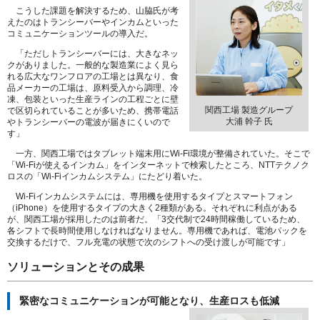
こうした課題を解決するため、山脇氏が考
えたのはトランシーバーやインカムといった
コミュニケーションツールの導入だ。
「ただしトランシーバーには、大きなネッ
クがありました。一般的な製造業によく見ら
れる広大なワンフロアの工場とは異なり、食
品メーカーの工場は、原料受入から調理、冷
凍、包装といった生産ラインの工程ごとに壁
関西工場 製造グループ
で区切られていることが多いため、携帯電話
大浦 幹子 氏
やトランシーバーの電波が届きにくいので
す」
一方、関西工場ではタブレット端末用にWi-Fi環境が整備されていた。そこで
「Wi-Fiが使えるインカム」をインターネットで検索したところ、NTTテクノク
ロスの「Wi-Fiインカムシステム」にたどり着いた。
Wi-Fiインカムシステムには、専用機を使用するタイプとスマートフォン
（iPhone）を使用するタイプの大きく2種類がある。それぞれに利点がある
が、関西工場が採用したのは前者だ。「3交代制で24時間稼働しているため、
各シフトで長時間使用しなければなりません。専用機であれば、電池パックを
交換するだけで、フル充電の状態で次のシフトへの受け渡しが可能です」
ソリューションとその成果
緊密なコミュニケーションが可能となり、生産ロスも低減