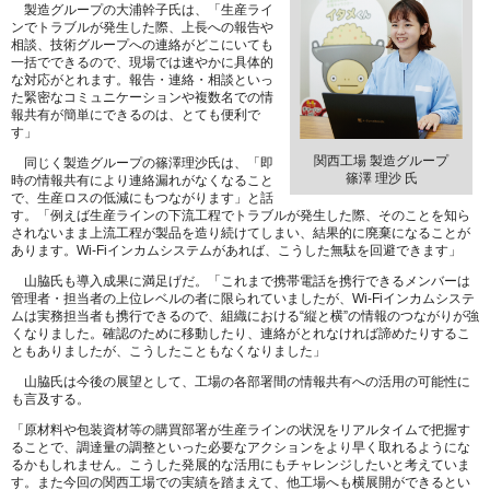
製造グループの大浦幹子氏は、「生産ライ
ンでトラブルが発生した際、上長への報告や
相談、技術グループへの連絡がどこにいても
一括でできるので、現場では速やかに具体的
な対応がとれます。報告・連絡・相談といっ
た緊密なコミュニケーションや複数名での情
報共有が簡単にできるのは、とても便利で
す」
関西工場 製造グループ
同じく製造グループの篠澤理沙氏は、「即
篠澤 理沙 氏
時の情報共有により連絡漏れがなくなること
で、生産ロスの低減にもつながります」と話
す。「例えば生産ラインの下流工程でトラブルが発生した際、そのことを知ら
されないまま上流工程が製品を造り続けてしまい、結果的に廃棄になることが
あります。Wi-Fiインカムシステムがあれば、こうした無駄を回避できます」
山脇氏も導入成果に満足げだ。「これまで携帯電話を携行できるメンバーは
管理者・担当者の上位レベルの者に限られていましたが、Wi-Fiインカムシステ
ムは実務担当者も携行できるので、組織における“縦と横”の情報のつながりが強
くなりました。確認のために移動したり、連絡がとれなければ諦めたりするこ
ともありましたが、こうしたこともなくなりました」
山脇氏は今後の展望として、工場の各部署間の情報共有への活用の可能性に
も言及する。
「原材料や包装資材等の購買部署が生産ラインの状況をリアルタイムで把握す
ることで、調達量の調整といった必要なアクションをより早く取れるようにな
るかもしれません。こうした発展的な活用にもチャレンジしたいと考えていま
す。また今回の関西工場での実績を踏まえて、他工場へも横展開ができるとい