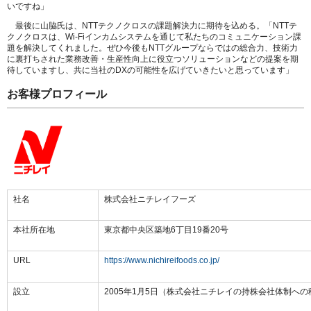
いですね」
最後に山脇氏は、NTTテクノクロスの課題解決力に期待を込める。「NTTテ
クノクロスは、Wi-Fiインカムシステムを通じて私たちのコミュニケーション課
題を解決してくれました。ぜひ今後もNTTグループならではの総合力、技術力
に裏打ちされた業務改善・生産性向上に役立つソリューションなどの提案を期
待していますし、共に当社のDXの可能性を広げていきたいと思っています」
お客様プロフィール
社名
株式会社ニチレイフーズ
本社所在地
東京都中央区築地6丁目19番20号
URL
https://www.nichireifoods.co.jp/
設立
2005年1月5日（株式会社ニチレイの持株会社体制へ