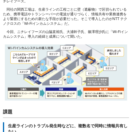
チレイフーズ。
同社の関西工場は、生産ラインの工程ごとに壁（遮蔽物）で区切られている
ため、携帯電話やトランシーバーの電波が通りづらく、情報共有や業務連携を
より緊密にするための新たな手段が必要だった。そこで導入したのがNTT テク
ノクロスの「Wi-Fiインカムシステム」だ。
今回、ニチレイフーズの山脇直裕氏、大浦幹子氏、篠澤理沙氏に「Wi-Fiイン
カムシステム」導入の経緯と成果について聞いた。
課題
生産ラインのトラブル発生時などに、複数名で同時に情報共有し
たい