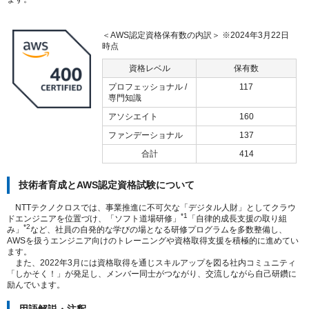
＜AWS認定資格保有数の内訳＞ ※2024年3月22日
時点
資格レベル
保有数
プロフェッショナル /
117
専門知識
アソシエイト
160
ファンデーショナル
137
合計
414
技術者育成とAWS認定資格試験について
NTTテクノクロスでは、事業推進に不可欠な「デジタル人財」としてクラウ
*1
ドエンジニアを位置づけ、「ソフト道場研修」
「自律的成長支援の取り組
*2
み」
など、社員の自発的な学びの場となる研修プログラムを多数整備し、
AWSを扱うエンジニア向けのトレーニングや資格取得支援を積極的に進めてい
ます。
また、2022年3月には資格取得を通じスキルアップを図る社内コミュニティ
「しかそく！」が発足し、メンバー同士がつながり、交流しながら自己研鑽に
励んでいます。