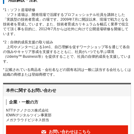
用語解説・注釈
*1：ソフト道場研修
ソフト道場は、開発現場で活躍するプロフェッショナル社員を講師とした
「実践型の技術者育成」の場です。2009年7月に開設以来、現場で戦力となる
技術者を育成しています。また、技術者育成カリキュラムを幅広く業界で役立
てて頂く事を目的に、2012年7月からは社外に向けて公開道場研修を開催して
います。
*2：自律的成長支援の取り組み
上司やメンターによる1on1、自己理解を促すワークショップ等を通じて各自
の強みやキャリア形成を支援するとともに、社員がいつでも学ぶ環境
（Udemy™ Business等）を提供することで、社員の自律的成長を支援していま
す。
* 記載されている商品名・会社名などの固有名詞は一般に該当する会社もしくは
組織の商標または登録商標です。
本件に関するお問い合わせ
企業・一般の方
NTTテクノクロス株式会社
IOWNデジタルツイン事業部
メガクラウドビジネス担当
お問い合わせはこちら