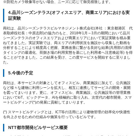
※防犯カメラ映像等がない場合、ニーズに応じて御見積致します。
4.品川シーズンテラス(オフィスエリア、商業エリア)における実
証実験
両社は、品川シーズンテラスビルマネジメント株式会社(本社 ：東京都港区 代
表取締役社長：中原志郎)の協力のもと、2018年1月～3月の期間において品川
シーズンテラスのオフィスエリアおよび商業エリアにおいて実証実験を積み重
ねてきました。実証実験では、両エリアの利用状況を施設から収集した動画を
分析することにより精度高く把握、業務改善に繋がる良好な結果(共用部の清掃
タイミングの最適化、荷捌き場の利用実態を基にした利用者へ注意喚起等) を得
ることができました。この結果を受け、この度サービスを開始するに至りまし
た。
5.今後の予定
両社は、本サービスの対象としてオフィスビル、商業施設に加えて、公共施設
など様々な建物に利用シーンを拡大し、相互に連携してサービスの開発・展開
を図ってまいります。更に、オフィスビル、商業施設、公共施設等の管理業務
においてIoT、ビックデータ、AIを積極的に取り入れ、次世代の都市開発、スマ
ートビルディング(*)の発展に貢献してまいります。
(*) スマートビルディングとは、ICT等の活用により建物管理の効率化や快適性
を向上させるための仕組みや施策を行っているビルです。
NTT都市開発ビルサービス概要