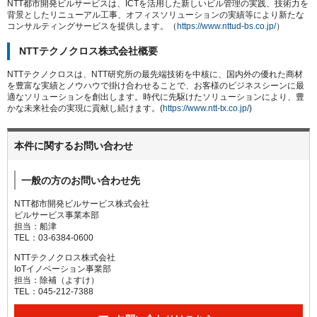
NTT都市開発ビルサービスは、ICTを活用した新しいビル管理の実践、技術力を
背景としたリニューアル工事、オフィスソリューションの実績等により新たな
コンサルティングサービスを提供します。（
https://www.nttud-bs.co.jp/
）
NTTテクノクロス株式会社概要
NTTテクノクロスは、NTT研究所の最先端技術を中核に、国内外の優れた商材
を豊富な実績とノウハウで掛け合わせることで、お客様のビジネスシーンに最
適なソリューションを創出します。時代に先駆けたソリューションにより、豊
かな未来社会の実現に貢献し続けます。(
https://www.ntt-tx.co.jp/
)
本件に関するお問い合わせ
一般の方のお問い合わせ先
NTT都市開発ビルサービス株式会社
ビルサービス事業本部
担当：船津
TEL：03-6384-0600
NTTテクノクロス株式会社
IoTイノベーション事業部
担当：除補（よすけ）
TEL：045-212-7388