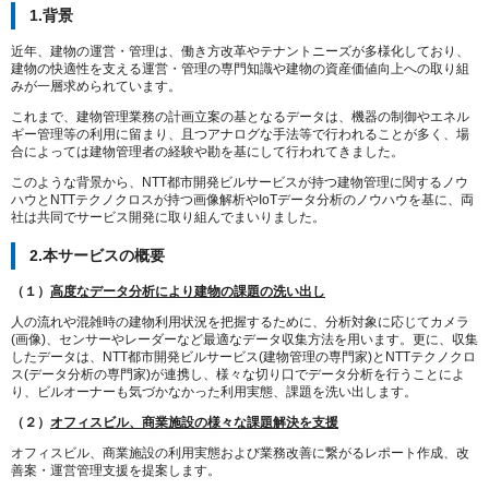
1.背景
近年、建物の運営・管理は、働き方改革やテナントニーズが多様化しており、
建物の快適性を支える運営・管理の専門知識や建物の資産価値向上への取り組
みが一層求められています。
これまで、建物管理業務の計画立案の基となるデータは、機器の制御やエネル
ギー管理等の利用に留まり、且つアナログな手法等で行われることが多く、場
合によっては建物管理者の経験や勘を基にして行われてきました。
このような背景から、NTT都市開発ビルサービスが持つ建物管理に関するノウ
ハウとNTTテクノクロスが持つ画像解析やIoTデータ分析のノウハウを基に、両
社は共同でサービス開発に取り組んでまいりました。
2.本サービスの概要
（１）
高度なデータ分析により建物の課題の洗い出し
人の流れや混雑時の建物利用状況を把握するために、分析対象に応じてカメラ
(画像)、センサーやレーダーなど最適なデータ収集方法を用います。更に、収集
したデータは、NTT都市開発ビルサービス(建物管理の専門家)とNTTテクノクロ
ス(データ分析の専門家)が連携し、様々な切り口でデータ分析を行うことによ
り、ビルオーナーも気づかなかった利用実態、課題を洗い出します。
（２）
オフィスビル、商業施設の様々な課題解決を支援
オフィスビル、商業施設の利用実態および業務改善に繋がるレポート作成、改
善案・運営管理支援を提案します。