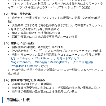
フレックスタイムを利活用し、メリハリのある働き方によりワーク・ラ
*1
イフ・バランスを充実させるスーパーリフレッシュデー
を設定
（２）意識・風土改革
自分たちで仕事を変えていくマインドの現場への定着（Joy of work活
動）
労働時間に対する考え方や効率的な働き方について職場ディスカッショ
ンを通じた改革意識の定着と共通認識化
働き方改革に向けた全社員研修の実施
深夜労働実施における組織長事前承認ルールの徹底
（３）業務カイゼン活動
開発作業の自動化、効率的な分業の推進
*2
社内認定制度「TXCP
」による社員のプロフェッショナリティの醸成
当社ソリューション製品を利活用したコミュニケーション手段の充実
（
ビジネスチャット「TopicRoom」、リモートアクセス
「MagicConnect」、Web会議「MeetingPlaza」、クラウド電話帳
「ProgOffice Enterprise」
など）
Web会議の活用・会議室／会議卓へのモニター配備によるペーパーレス
化の推進
（４）健康経営に向けた取り組み
非喫煙率の向上による健康増進
特定保健指導受診率の向上による生活習慣病の抑止及び重篤化の防止
長時間労働面談の完全実施による脳疾患などの防止
用語解説・注釈