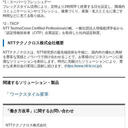
*1：スーパーリフレッシュデー
フレックスタイム活用により、定時より2時間早く終業する日を設定し、職場内
コミュニケーションやリフレッシュ、健康づくり、家族・友人とともに過ごす
時間などに充てる取り組み。
*2：TXCP
NTT TechnoCross Certified Professionalの略。一般社団法人情報処理学会から
「認定情報技術者（CITP）企業認定」を取得した社内認定制度。
NTTテクノクロス株式会社概要
NTTテクノクロスは、NTT研究所の最先端技術を中核に、国内外の優れた商材
を豊富な実績とノウハウで掛け合わせることで、お客様のビジネスシーンに最
適なソリューションを創出します。時代に先駆けたソリューションにより、豊
かな未来社会の実現に貢献し続けます。(
https://www.ntt-tx.co.jp/
)
関連するソリューション・製品
ワークスタイル変革
「働き方改革」に関するお問い合わせ
NTTテクノクロス株式会社