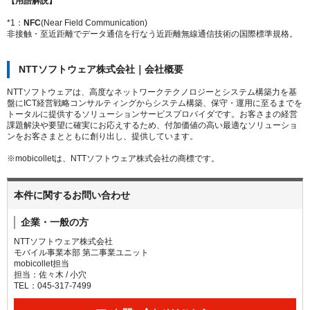
【用語解説】
*1：
NFC
(Near Field Communication)
非接触・至近距離でデータ通信を行なう近距離無線通信技術の国際標準規格。
NTTソフトウェア株式会社｜会社概要
NTTソフトウェアは、高度なネットワークテクノロジーとシステム構築力を基
盤にICT経営戦略コンサルティングからシステム構築、保守・運用に至るまでを
トータルに提供するソリューションサービスプロバイダです。お客さまの経営
課題解決や要望に確実にお応えするため、付加価値の高い最適なソリューショ
ンをお客さまとともに創り出し、提供しています。
※mobicolletは、NTTソフトウェア株式会社の商標です。
本件に関するお問い合わせ
企業・一般の方
NTTソフトウェア株式会社
モバイル事業本部 第二事業ユニット
mobicollet担当
担当：佐々木 / 小穴
TEL：045-317-7499