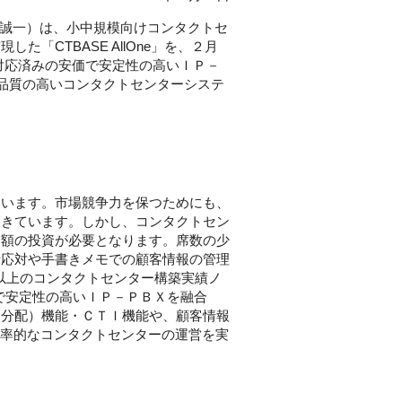
 誠一）は、小中規模向けコンタクトセ
CTBASE AllOne」を、２月
対応済みの安価で安定性の高いＩＰ－
品質の高いコンタクトセンターシステ
ています。市場競争力を保つためにも、
てきています。しかし、コンタクトセン
多額の投資が必要となります。席数の少
話応対や手書きメモでの顧客情報の管理
０年以上のコンタクトセンター構築実績ノ
安価で安定性の高いＩＰ－ＰＢＸを融合
動分配）機能・ＣＴＩ機能や、顧客情報
効率的なコンタクトセンターの運営を実