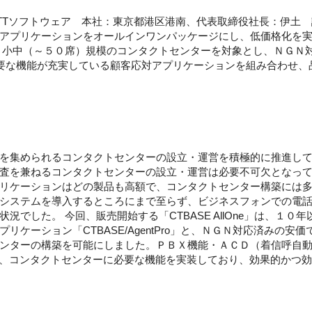
NTTソフトウェア 本社：東京都港区港南、代表取締役社長：伊土
プリケーションをオールインワンパッケージにし、低価格化を実現した「
、小中（～５０席）規模のコンタクトセンターを対象とし、ＮＧＮ
要な機能が充実している顧客応対アプリケーションを組み合わせ、
を集められるコンタクトセンターの設立・運営を積極的に推進し
査を兼ねるコンタクトセンターの設立・運営は必要不可欠となっ
リケーションはどの製品も高額で、コンタクトセンター構築には
システムを導入するところにまで至らず、ビジネスフォンでの電
況でした。 今回、販売開始する「CTBASE AllOne」は、１
リケーション「CTBASE/AgentPro」と、ＮＧＮ対応済みの
ンターの構築を可能にしました。ＰＢＸ機能・ＡＣＤ（着信呼自
、コンタクトセンターに必要な機能を実装しており、効果的かつ