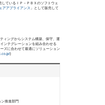
)が販売しているＩＰ－ＰＢＸのソフトウェ
ェアアプライアンス
」として販売して
ルティングからシステム構築、保守、運
ムインテグレーションを組み合わせる
ニーズに合わせて最適にソリューション
.co.jp/
)
ョン推進部門