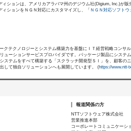
エディションは、アメリカアラバマ州のデジウム社(Digium, Inc.
スエディションをＮＧＮ対応にカスタマイズし、「
ＮＧＮ対応ソフトウ
ワークテクノロジーとシステム構築力を基盤にＩＴ経営戦略コンサ
リューションサービスプロバイダです。パッケージ製品にシステ
システムをすべて構築する「スクラッチ開発型ＳＩ」を、顧客の
出して独自ソリューションへも展開しています。 (
https://www.ntt-tx
報道関係の方
NTTソフトウェア株式会社
営業推進本部
コーポレートコミュニケーシ