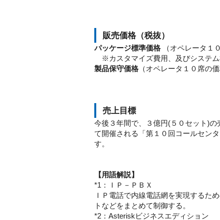
販売価格（税抜）
パッケージ標準価格
（オペレータ１０
※カスタマイズ費用、及びシステム
製品保守価格
（オペレータ１０席の価
売上目標
今後３年間で、３億円(５０セット)の売
て開催される「第１０回コールセンタ
す。
【用語解説】
*1：ＩＰ－ＰＢＸ
ＩＰ電話で内線電話網を実現するため
トなどをまとめて制御する。
*2：Asteriskビジネスエディション