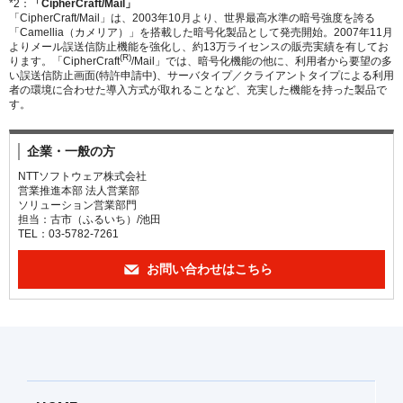
*2：
「CipherCraft/Mail」
「CipherCraft/Mail」は、2003年10月より、世界最高水準の暗号強度を誇る
「Camellia（カメリア）」を搭載した暗号化製品として発売開始。2007年11月
よりメール誤送信防止機能を強化し、約13万ライセンスの販売実績を有してお
(R)
ります。「CipherCraft
/Mail」では、暗号化機能の他に、利用者から要望の多
い誤送信防止画面(特許申請中)、サーバタイプ／クライアントタイプによる利用
者の環境に合わせた導入方式が取れることなど、充実した機能を持った製品で
す。
企業・一般の方
NTTソフトウェア株式会社
営業推進本部 法人営業部
ソリューション営業部門
担当：古市（ふるいち）/池田
TEL：03-5782-7261
お問い合わせはこちら