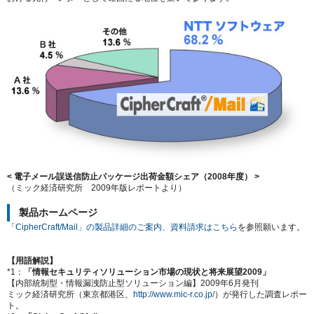
<
電子メール誤送信防止パッケージ出荷金
額シェア（2008年度）
>
（ミック経済研究所 2009年版レポートより）
製品ホームページ
「CipherCraft/Mail」の製品詳細のご案内、資料請求はこちら
を参照願います。
【用語解説】
*1：
「情報セキュリティソリューション市場の現状と将来展望2009」
【内部統制型・情報漏洩防止型ソリューション編】2009年6月発刊
ミック経済研究所（東京都港区、
http://www.mic-r.co.jp/
）が発行した調査レポー
ト。