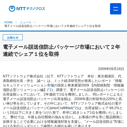
HOME
ニュース
電子メール誤送信防止パッケージ市場において２年連続でシェア１位を取得
お知らせ
電子メール誤送信防止パッケージ市場において２年
連続でシェア１位を取得
2009年09月18日
NTTソフトウェア株式会社（以下、NTTソフトウェア 本社：東京都港区、代
表取締役社長：伊土 誠一）は、ミック経済研究所が発表したレポート「情報
セキュリティソリューション市場の現状と将来展望2009 【内部統制型・情報漏
洩防止型ソリューション編】
(*1)
」調査で、電子メール誤送信防止パッケージの
出荷金額シェアにおいて、2年連続で1位を獲得しました。 同レポートによると
電子メール誤送信防止パッケージ出荷金額は、2008年度の対前年比220%と高
い伸び率を示しています。その中において、NTTソフトウェア株式会社の電子
メール誤送信防止パッケージCipherCraft/Mail
(*2)
は、出荷金額シェア 68.2%と
いう2位以下に大きく差をつけた形で、昨年に続きシェア1位を獲得いたしまし
た。 弊社では、今後も自社開発の強みを活かし、お客様の声を常に製品開発に
反映することで企業における情報漏洩対策を支援し、"メール誤送信防止"市場に
おける先行ベンダーとして確固たる地位を築いて参ります。