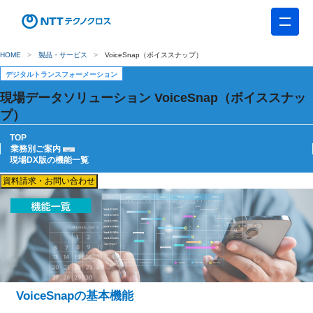
HOME
製品・サービス
VoiceSnap（ボイススナップ）
デジタルトランスフォーメーション
現場データソリューション VoiceSnap（ボイススナッ
プ）
TOP
業務別ご案内
現場DX版の機能一覧
資料請求・お問い合わせ
VoiceSnapの基本機能